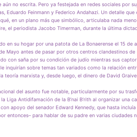
aún no escrita. Pero ya festejada en redes sociales por su
as, Eduardo Feinmann y Federico Andahazi. Un detalle que 
 qué, en un plano más que simbólico, articulaba nada meno
dre, el periodista Jacobo Timerman, durante la última dicta
o en su hogar por una patota de La Bonaerense el 15 de ab
de Mayo antes de pasar por otros centros clandestinos de 
rado con saña por su condición de judío mientras sus capt
e inquirían sobre temas tan variados como la relación entre 
, la teoría marxista y, desde luego, el dinero de David Graive
acional del asunto fue notable, particularmente por su trasf
 la Liga Antidifamación de la B’nai B’rith al organizar una 
 con apoyo del senador Edward Kennedy, que hasta incluía 
por entonces– para hablar de su padre en varias ciudades 