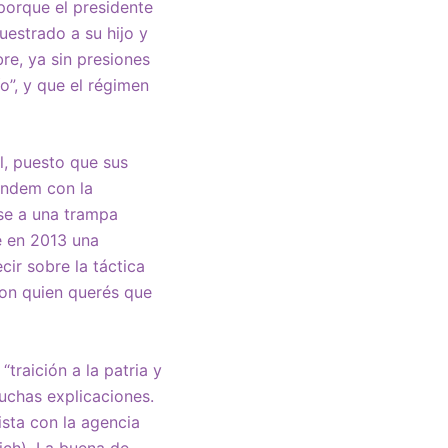
 porque el presidente
uestrado a su hijo y
re, ya sin presiones
”, y que el régimen
l, puesto que sus
tándem con la
ase a una trampa
te en 2013 una
cir sobre la táctica
con quien querés que
“traición a la patria y
uchas explicaciones.
ista con la agencia
rich). La buena de