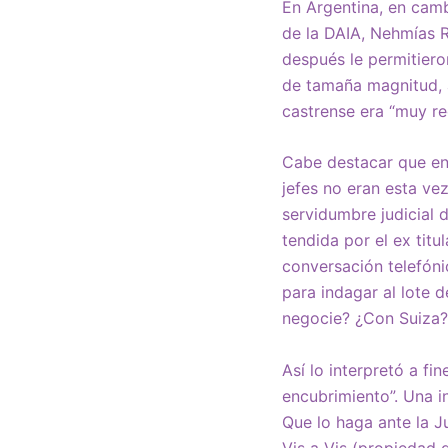
En Argentina, en cambi
de la DAIA, Nehmías Re
después le permitiero
de tamaña magnitud, a
castrense era “muy re
Cabe destacar que en 
jefes no eran esta ve
servidumbre judicial 
tendida por el ex tit
conversación telefónic
para indagar al lote 
negocie? ¿Con Suiza?”
Así lo interpretó a fi
encubrimiento”. Una i
Que lo haga ante la Ju
Vis a Vis (propiedad 