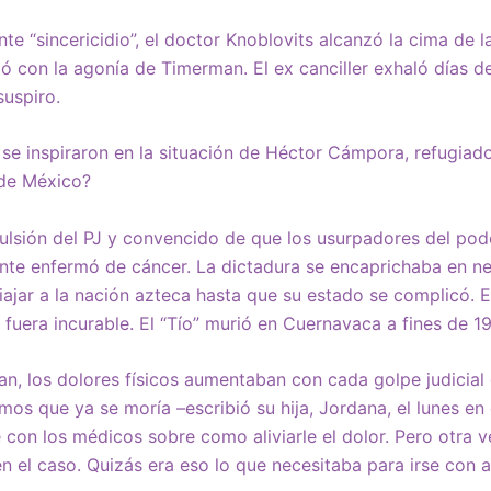
te “sincericidio”, el doctor Knoblovits alcanzó la cima de l
ió con la agonía de Timerman. El ex canciller exhaló días d
suspiro.
e inspiraron en la situación de Héctor Cámpora, refugiado
de México?
sión del PJ y convencido de que los usurpadores del poder
dente enfermó de cáncer. La dictadura se encaprichaba en ne
ajar a la nación azteca hasta que su estado se complicó. 
 fuera incurable. El “Tío” murió en Cuernavaca a fines de 1
n, los dolores físicos aumentaban con cada golpe judicial 
s que ya se moría –escribió su hija, Jordana, el lunes en e
 con los médicos sobre como aliviarle el dolor. Pero otra 
n el caso. Quizás era eso lo que necesitaba para irse con a