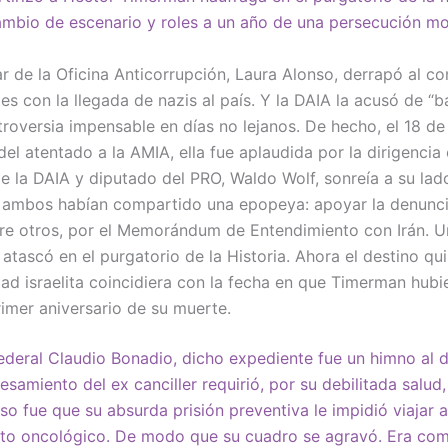
mbio de escenario y roles a un año de una persecución mo
r de la Oficina Anticorrupción, Laura Alonso, derrapó al co
s con la llegada de nazis al país. Y la DAIA la acusó de “ba
roversia impensable en días no lejanos. De hecho, el 18 de 
el atentado a la AMIA, ella fue aplaudida por la dirigencia
de la DAIA y diputado del PRO, Waldo Wolf, sonreía a su lad
, ambos habían compartido una epopeya: apoyar la denunc
re otros, por el Memorándum de Entendimiento con Irán. U
 atascó en el purgatorio de la Historia. Ahora el destino qu
dad israelita coincidiera con la fecha en que Timerman hub
rimer aniversario de su muerte.
 federal Claudio Bonadio, dicho expediente fue un himno al
esamiento del ex canciller requirió, por su debilitada salud
so fue que su absurda prisión preventiva le impidió viajar
nto oncológico. De modo que su cuadro se agravó. Era com