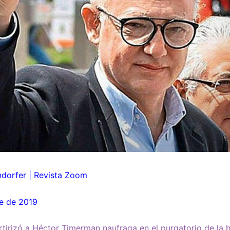
ndorfer | Revista Zoom
re de 2019
tirizó a Héctor Timerman naufraga en el purgatorio de la his