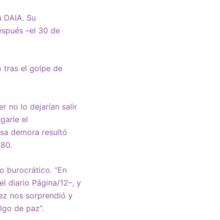
a DAIA. Su
espués –el 30 de
 tras el golpe de
 no lo dejarían salir
garle el
Esa demora resultó
980.
o burocrático. “En
l diario Página/12–, y
vez nos sorprendió y
lgo de paz”.