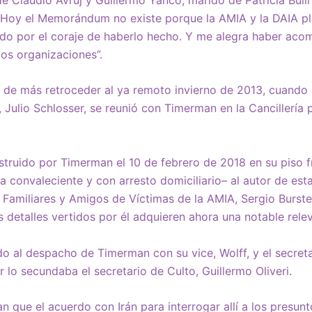
 “Hoy el Memorándum no existe porque la AMIA y la DAIA p
udo por el coraje de haberlo hecho. Y me alegra haber aco
dos organizaciones”.
 de más retroceder al ya remoto invierno de 2013, cuando 
 Julio Schlosser, se reunió con Timerman en la Cancillería p
struido por Timerman el 10 de febrero de 2018 en su piso fr
ya convaleciente y con arresto domiciliario– al autor de est
 Familiares y Amigos de Víctimas de la AMIA, Sergio Burstei
s detalles vertidos por él adquieren ahora una notable rele
do al despacho de Timerman con su vice, Wolff, y el secret
er lo secundaba el secretario de Culto, Guillermo Oliveri.
an que el acuerdo con Irán para interrogar allí a los presun