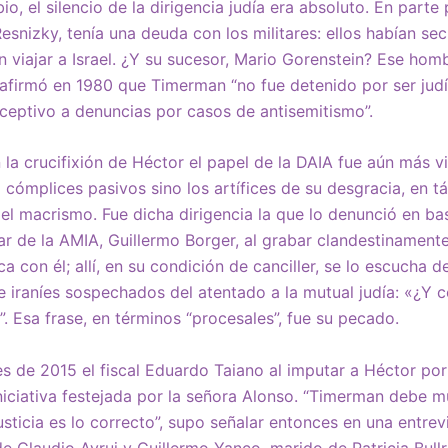
o, el silencio de la dirigencia judía era absoluto. En parte
snizky, tenía una deuda con los militares: ellos habían sec
n viajar a Israel. ¿Y su sucesor, Mario Gorenstein? Ese homb
firmó en 1980 que Timerman “no fue detenido por ser judío
ceptivo a denuncias por casos de antisemitismo”.
la crucifixión de Héctor el papel de la DAIA fue aún más vi
z cómplices pasivos sino los artífices de su desgracia, en 
del macrismo. Fue dicha dirigencia la que lo denunció en b
ular de la AMIA, Guillermo Borger, al grabar clandestinamen
a con él; allí, en su condición de canciller, se lo escucha de
de iraníes sospechados del atentado a la mutual judía: «¿Y 
. Esa frase, en términos “procesales”, fue su pecado.
nes de 2015 el fiscal Eduardo Taiano al imputar a Héctor por 
niciativa festejada por la señora Alonso. “Timerman debe m
sticia es lo correcto”, supo señalar entonces en una entrev
de Claudio Avruj y Guillermo Yanco, marido de Patricia Bull