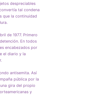
jetos despreciables
convertía tal condena
s que la continuidad
dura.
ril de 1977. Primero
detención. En todos
ores encabezados por
el diario y la
r.
ondo antisemita. Así
campaña pública por la
una gira del propio
norteamericanas y