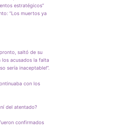
entos estratégicos”
nto: “Los muertos ya
pronto, saltó de su
a los acusados la falta
o sería inaceptable!”.
continuaba con los
ní del atentado?
s fueron confirmados