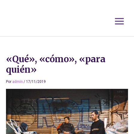
Ir
al
contenido
«Qué», «cómo», «para
quién»
Por
admin
/
17/11/2019