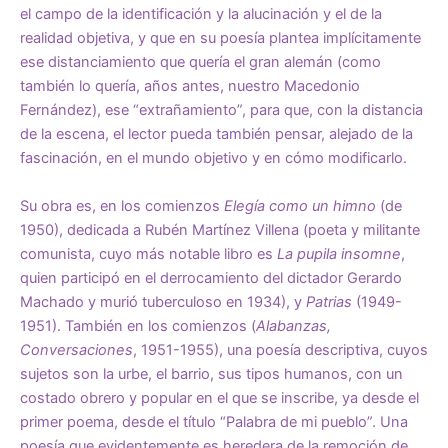
el campo de la identificación y la alucinación y el de la
realidad objetiva, y que en su poesía plantea implícitamente
ese distanciamiento que quería el gran alemán (como
también lo quería, años antes, nuestro Macedonio
Fernández), ese “extrañamiento”, para que, con la distancia
de la escena, el lector pueda también pensar, alejado de la
fascinación, en el mundo objetivo y en cómo modificarlo.
Su obra es, en los comienzos
Elegía como un himno
(de
1950), dedicada a Rubén Martínez Villena (poeta y militante
comunista, cuyo más notable libro es
La pupila insomne
,
quien participó en el derrocamiento del dictador Gerardo
Machado y murió tuberculoso en 1934), y
Patrias
(1949-
1951). También en los comienzos (
Alabanzas,
Conversaciones
, 1951-1955), una poesía descriptiva, cuyos
sujetos son la urbe, el barrio, sus tipos humanos, con un
costado obrero y popular en el que se inscribe, ya desde el
primer poema, desde el título “Palabra de mi pueblo”. Una
poesía que evidentemente es heredera de la remoción de