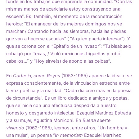
funde en los trabajos que emprende la comunidad: “Con las
mismas manos de acariciarte estoy construyendo una
escuela”. Es, también, el momento de la reconstrucción
heroica: “El amanecer de los mejores domingos nos ve
marchar / Cantando hacia las siembras, hacia las piedras
que van a hacerse escuelas” ( “A quien pueda interesar”). Y
que se corona con el “Epitafio de un invasor”: “Tu bisabuelo
cabalgó por Texas, / Violó mexicanas trigueñas y robó
caballos…” y “Hoy sirve(s) de abono a las ceibas”.
En
Cortesía, como Reyes
(1953-1965) aparece la idea, o se
expresa conscientemente, de la vinculación estrecha entre
la voz poética y la realidad: “Cada día creo más en la poesía
de circunstancia”. Es un libro dedicado a amigos y poetas,
que se inicia con una afectuosa despedida a nuestro
honesto y desgarrado intelectual Ezequiel Martínez Estrada
y a su mujer, Agustina Morriconi. En
Buena suerte
viviendo
(1962-1965), leemos, entre otros, “Un hombre y
una mujer”, un poema “
In memoriam
Ezequiel Martínez