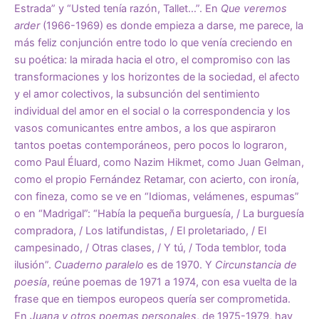
Estrada” y “Usted tenía razón, Tallet…”. En
Que veremos
arder
(1966-1969) es donde empieza a darse, me parece, la
más feliz conjunción entre todo lo que venía creciendo en
su poética: la mirada hacia el otro, el compromiso con las
transformaciones y los horizontes de la sociedad, el afecto
y el amor colectivos, la subsunción del sentimiento
individual del amor en el social o la correspondencia y los
vasos comunicantes entre ambos, a los que aspiraron
tantos poetas contemporáneos, pero pocos lo lograron,
como Paul Éluard, como Nazim Hikmet, como Juan Gelman,
como el propio Fernández Retamar, con acierto, con ironía,
con fineza, como se ve en “Idiomas, velámenes, espumas”
o en “Madrigal”: “Había la pequeña burguesía, / La burguesía
compradora, / Los latifundistas, / El proletariado, / El
campesinado, / Otras clases, / Y tú, / Toda temblor, toda
ilusión”.
Cuaderno paralelo
es de 1970. Y
Circunstancia de
poesía
, reúne poemas de 1971 a 1974, con esa vuelta de la
frase que en tiempos europeos quería ser comprometida.
En
Juana y otros poemas personales
, de 1975-1979, hay