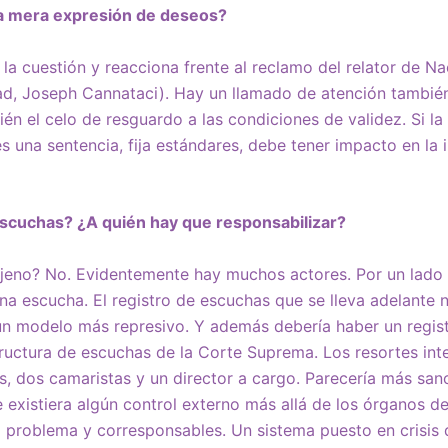
na mera expresión de deseos?
a la cuestión y reacciona frente al reclamo del relator de N
ad, Joseph Cannataci). Hay un llamado de atención tambié
n el celo de resguardo a las condiciones de validez. Si la
s una sentencia, fija estándares, debe tener impacto en la 
 escuchas? ¿A quién hay que responsabilizar?
ajeno? No. Evidentemente hay muchos actores. Por un lado
na escucha. El registro de escuchas que se lleva adelante 
un modelo más represivo. Y además debería haber un regist
tructura de escuchas de la Corte Suprema. Los resortes in
res, dos camaristas y un director a cargo. Parecería más sa
ue existiera algún control externo más allá de los órganos de
l problema y corresponsables. Un sistema puesto en crisis