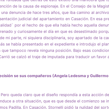
vención de la causa de espionaje. En el Consejo de la Magis
ó una denuncia de hace tres años, que iba camino al archivo, 
sentación judicial del apartamiento en Casación. En esa pr
alidad` por el hecho de que ella había hecho aquella denun
renado y curiosamente el día en que es desestimado porqu
de mi parte, ni siquiera disciplinaria, soy apartado de la c
ás se había presentado en el expediente e introdujo el plan
 que tampoco revela ninguna posición. Bajo esas condicion
rrió se calzó el traje de imputada para traducir un favor a
decisión se sus compañeros (Angela Ledesma y Guillermo
 Pero queda claro que el diseño respondía a esta acción d
nduce a otra situación, que es que desde el comienzo se ins
mos Padilla. En Casación, Stornelli pidió la nulidad del sor