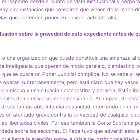
 el respaldo desde el punto de vista institucional y corpor
Hay circunstancias que conspiran que vienen de la mano d
las que pretenden poner en crisis lo actuado allá.
luación sobre la gravedad de este expediente antes de qu
ra o una organización que puede constituir una amenaza al
e inteligencia que operan de modo paralelo, clandestino c
o que se busca un Poder Judicial cómplice. No se sabe si se
ue operan subterráneamente, pero está claro que hay vasos
 promiscua y una situación clandestina y paralela. Están im
onales de un universo inconmensurable. Al amparo de esta 
desde la más absoluta clandestinidad, interferido en un me
 es un atentado grave contra la privacidad de cualquier c
 las libertades civiles. Por eso también la Corte Suprema p
ada sobre las escuchas. El Papa tuvo que advertir esto en
 que llama la atención sobre la crisis de institucionalidad