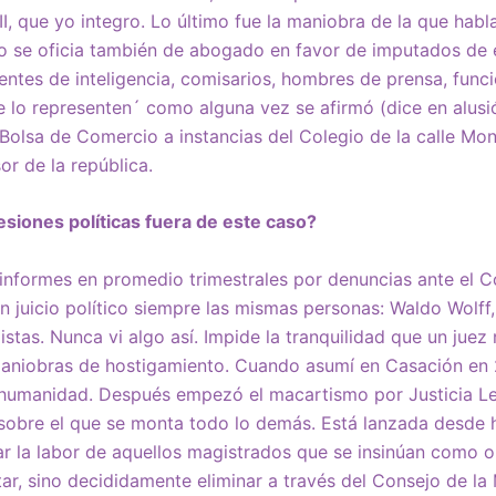
 II, que yo integro. Lo último fue la maniobra de la que hab
 se oficia también de abogado en favor de imputados de e
ntes de inteligencia, comisarios, hombres de prensa, funci
 lo representen´ como alguna vez se afirmó (dice en alusi
 Bolsa de Comercio a instancias del Colegio de la calle Mon
or de la república.
esiones políticas fuera de este caso?
nformes en promedio trimestrales por denuncias ante el C
n juicio político siempre las mismas personas: Waldo Wolff,
istas. Nunca vi algo así. Impide la tranquilidad que un juez
 maniobras de hostigamiento. Cuando asumí en Casación e
 humanidad. Después empezó el macartismo por Justicia Le
é sobre el que se monta todo lo demás. Está lanzada desde 
zar la labor de aquellos magistrados que se insinúan como
tar, sino decididamente eliminar a través del Consejo de la 