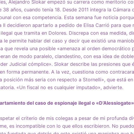
es, Alejandro Slokar empezó su carrera como meritorio co
e 38 años, cuando tenía 18. Desde 2011 integra la Cámara 
ibunal con esa competencia. Esta semana fue noticia porqu
 II decidieron apartarlo a pedido de Elisa Carrió para que
 ilegal que tramita en Dolores. Discrepa con esa medida, dir
ra le permite hablar del caso y decir que existió una maniob
ma que revela una posible «amenaza al orden democrático 
peran de modo paralelo, clandestino, con esa idea de doble
der Judicial cómplice». Slokar describe las presiones que é
 en forma permanente. A la vez, cuestiona como contracara
 posición más seria con respecto a Stornelli», que está en
atoria. «Un fiscal no es cualquier imputado», advierte.
rtamiento del caso de espionaje ilegal o «D’Alessiogate
spetar el criterio de mis colegas a pesar de mi profunda di
me, es incompatible con lo que ellos escribieron. No puedo
e fundada que detrás de esto existió una maniobra que tu