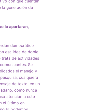
ativo con que cuentan
e la generación de
e lo apartaran,
 orden democrático
on esa idea de doble
 trata de actividades
 comunicantes. Se
plicados el manejo y
pesquisa, cualquiera
nsaje de texto, en un
iudadano, como nunca
uso atención a este
 el último en
 y no lo podemos