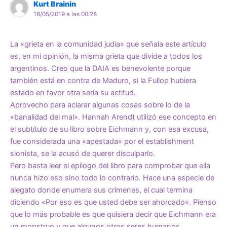
Kurt Brainin
18/05/2019 a las 00:28
La «grieta en la comunidad judía» que señala este artículo
es, en mi opinión, la misma grieta que divide a todos los
argentinos. Creo que la DAIA es benevolente porque
también está en contra de Maduro, si la Fullop hubiera
estado en favor otra sería su actitud.
Aprovecho para aclarar algunas cosas sobre lo de la
«banalidad del mal». Hannah Arendt utilizó ese concepto en
el subtítulo de su libro sobre Eichmann y, con esa excusa,
fue considerada una «apestada» por el establishment
sionista, se la acusó de querer disculparlo.
Pero basta leer el epílogo del libro para comprobar que ella
nunca hizo eso sino todo lo contrario. Hace una especie de
alegato donde enumera sus crímenes, el cual termina
diciendo «Por eso es que usted debe ser ahorcado». Pienso
que lo más probable es que quisiera decir que Eichmann era
un monstruo y que algunos otros seres humanos