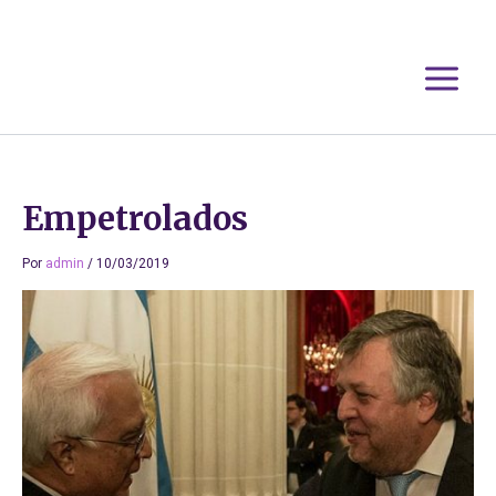
Ir
al
contenido
Empetrolados
Por
admin
/
10/03/2019