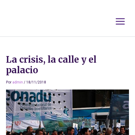
Ir
al
contenido
La crisis, la calle y el
palacio
Por
admin
/
18/11/2018