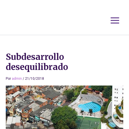
Ir
al
contenido
Subdesarrollo
desequilibrado
Por
admin
/
21/10/2018