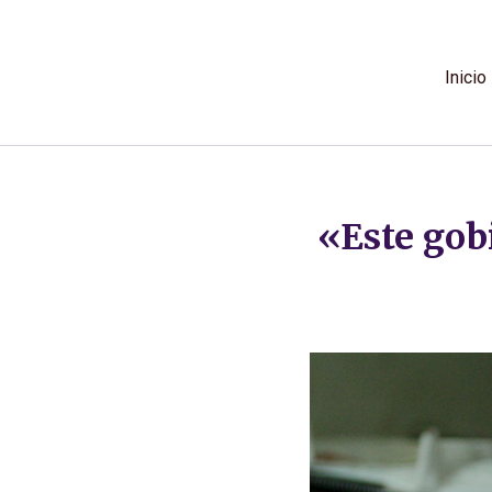
Ir
al
contenido
Inicio
«Este gob