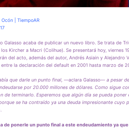
z Ocón | TiempoAR
17
to Galasso acaba de publicar un nuevo libro. Se trata de Tr
los Kircher a Macri (Colihue). Se presentará hoy, viernes 19
án del acto, además del autor, Andrés Asiain y Alejandro Va
ntre la declaración del default en 2001 hasta marzo de 20
bía que darle un punto final,
—aclara Galasso—
a pesar d
 endeudarse por 20.000 millones de dólares. Como sigue co
sión de terminarlo. Esperemos que algún día se pueda poner 
 porque se ha contraído ya una deuda impresionante cuyo p
.
ma de ponerle un punto final a este endeudamiento ya que 