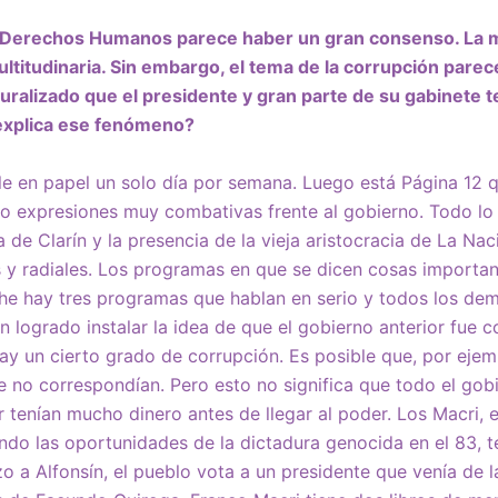
s Derechos Humanos parece haber un gran consenso. La m
ultitudinaria. Sin embargo, el tema de la corrupción pare
uralizado que el presidente y gran parte de su gabinete 
explica ese fenómeno?
e en papel un solo día por semana. Luego está Página 12 q
ido expresiones muy combativas frente al gobierno. Todo 
 de Clarín y la presencia de la vieja aristocracia de La Na
s y radiales. Los programas en que se dicen cosas importa
che hay tres programas que hablan en serio y todos los de
 logrado instalar la idea de que el gobierno anterior fue c
hay un cierto grado de corrupción. Es posible que, por eje
no correspondían. Pero esto no significa que todo el gob
r tenían mucho dinero antes de llegar al poder. Los Macri, e
do las oportunidades de la dictadura genocida en el 83, 
azo a Alfonsín, el pueblo vota a un presidente que venía de 