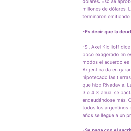
dólares. Eso se apro
millones de dólares. 
terminaron emitiendo 
-Es decir que la de
-Si, Axel Kicilloff di
poco exagerado en es
modos el acuerdo es 
Argentina da en gara
hipotecado las tierra
que hizo Rivadavia. L
3 o 4 % anual se pact
endeudándose más. Con
todos los argentinos 
años se llegue a un p
-Se paga con el sacri