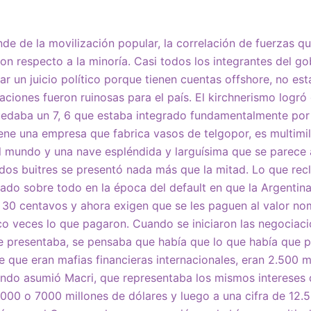
e de la movilización popular, la correlación de fuerzas q
n respecto a la minoría. Casi todos los integrantes del g
r un juicio político porque tienen cuentas offshore, no es
aciones fueron ruinosas para el país. El kirchnerismo logr
uedaba un 7, 6 que estaba integrado fundamentalmente por 
iene una empresa que fabrica vasos de telgopor, es multimil
l mundo y una nave espléndida y larguísima que se parece a 
ndos buitres se presentó nada más que la mitad. Lo que rec
do sobre todo en la época del default en que la Argentin
0 centavos y ahora exigen que se les paguen al valor nomi
inco veces lo que pagaron. Cuando se iniciaron las negociac
se presentaba, se pensaba que había que lo que había que 
e que eran mafias financieras internacionales, eran 2.500 m
do asumió Macri, que representaba los mismos intereses qu
 000 o 7000 millones de dólares y luego a una cifra de 12.