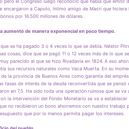
bó pero el Congreso luego reconoció que había que emitir 
Le encargaron a Caputo, íntimo amigo de Macri que hiciera 
bonos por 16.500 millones de dólares.
uda aumentó de manera exponencial en poco tiempo.
ce que se ha pagado 3 o 4 veces lo que se debía. Néstor Pitr
as cosas, dice que se pagó 11 o 12 veces más de lo que se
muy parecido al que se hizo Rivadavia en 1824. A eso ahor
ntía sus recursos naturales como Vaca Muerta. En su momen
s de la provincia de Buenos Aires como garantía del emprés
as tasas de interés de la deuda reconvertida que se pensó
aron en 7,5. Ha sido toda una operación ruinosa que se va 
 la intervención del Fondo Monetario se va a establecer 
que no recibieron un bono ahorremos con nuestro trabajo 
resupuesto que por lo menos permita pagar los intereses.
ficio del pueblo.