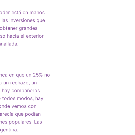
 poder está en manos
 las inversiones que
a obtener grandes
so hacia el exterior
anallada.
ronca en que un 25% no
o un rechazo, un
ero hay compañeros
de todos modos, hay
 donde vemos con
parecía que podían
nes populares. Las
gentina.