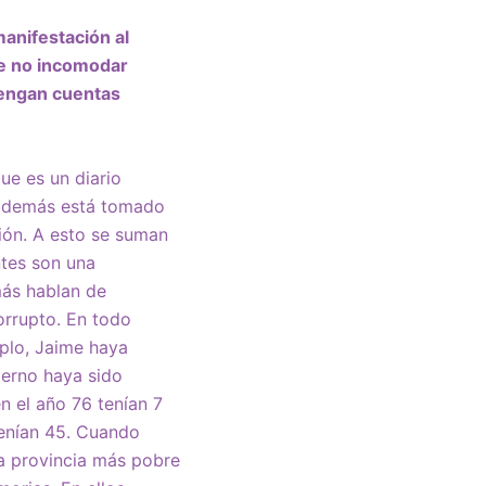
anifestación al
ce no incomodar
tengan cuentas
ue es un diario
lo demás está tomado
ción. A esto se suman
ntes son una
más hablan de
orrupto. En todo
mplo, Jaime haya
ierno haya sido
n el año 76 tenían 7
tenían 45. Cuando
la provincia más pobre