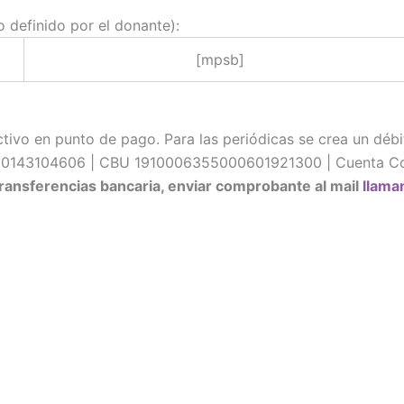
definido por el donante):
[mpsb]
tivo en punto de pago. Para las periódicas se crea un débit
T 20143104606 | CBU 1910006355000601921300 | Cuenta Co
 transferencias bancaria, enviar comprobante al mail
llama