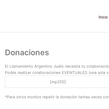
Ir
al
contenido
Inicio
Donaciones
El Llamamiento Argentino Judío necesita tu colaboración 
Podés realizar colaboraciones EVENTUALES (una sola ve
[mp200]
*Para otros montos repetir la donación tantas veces co