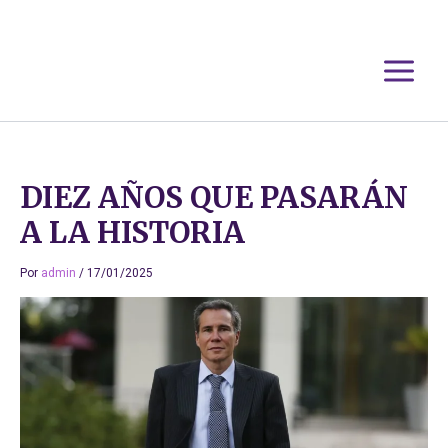
Ir
al
contenido
DIEZ AÑOS QUE PASARÁN
A LA HISTORIA
Por
admin
/
17/01/2025