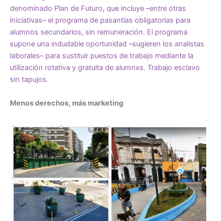
denominado
Plan de Futuro
, que incluye –entre otras
iniciativas– el programa de pasantías obligatorias para
alumnos secundarios, sin remuneración. El programa
supone una indudable oportunidad –sugieren los analistas
laborales– para sustituir puestos de trabajo mediante la
utilización rotativa y gratuita de alumnxs. Trabajo esclavo
sin tapujos.
Menos derechos, más marketing