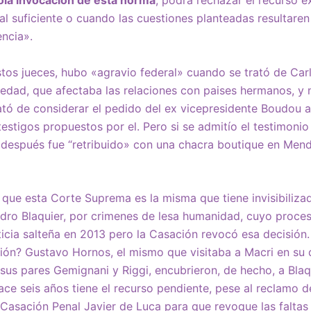
sola invocación de esta norma
, podrá rechazar el recurso e
al suficiente o cuando las cuestiones planteadas resultaren
ncia».
tos jueces, hubo «agravio federal» cuando se trató de Car
dad, que afectaba las relaciones con paises hermanos, y n
tó de considerar el pedido del ex vicepresidente Boudou a 
estigos propuestos por el. Pero si se admitío el testimonio
e después fue “retribuido» con una chacra boutique en Me
s que esta Corte Suprema es la misma que tiene invisibiliz
edro Blaquier, por crimenes de lesa humanidad, cuyo proce
ticia salteña en 2013 pero la Casación revocó esa decisión.
ón? Gustavo Hornos, el mismo que visitaba a Macri en su
sus pares Gemignani y Riggi, encubrieron, de hecho, a Blaqu
e seis años tiene el recurso pendiente, pese al reclamo de
Casación Penal Javier de Luca para que revoque las faltas