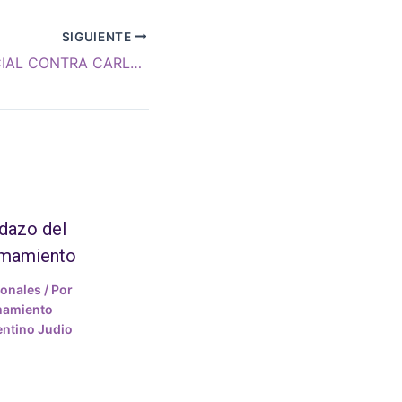
SIGUIENTE
PROCESO JUDICIAL CONTRA CARLOS TELLELDÍN. Un nuevo juicio, la misma impunidad
dazo del
amamiento
ionales
/ Por
mamiento
ntino Judio