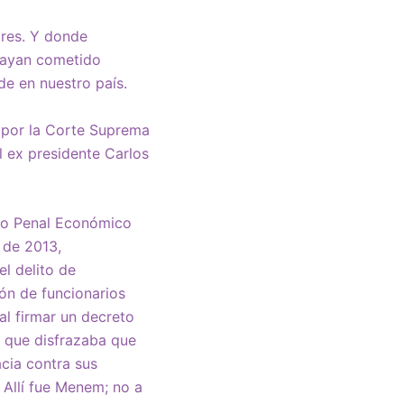
ores. Y donde
hayan cometido
e en nuestro país.
a por la Corte Suprema
l ex presidente Carlos
 lo Penal Económico
 de 2013,
l delito de
ión de funcionarios
al firmar un decreto
a que disfrazaba que
acia contra sus
 Allí fue Menem; no a