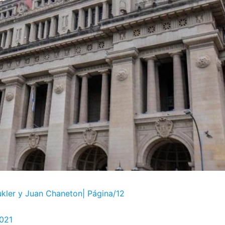
kler y Juan Chaneton| Página/12
2021