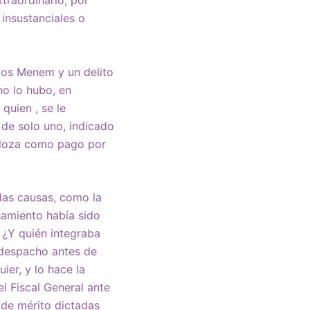
xtraordinario, por
 insustanciales o
los Menem y un delito
o lo hubo, en
quien , se le
 de solo uno, indicado
ndoza como pago por
adas causas, como la
samiento había sido
 ¿Y quién integraba
 despacho antes de
ier, y lo hace la
l Fiscal General ante
 de mérito dictadas