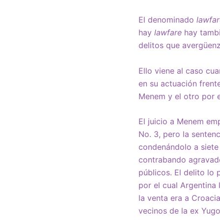
El denominado
lawfar
hay
lawfare
hay tambi
delitos que avergüen
Ello viene al caso cu
en su actuación frent
Menem y el otro por 
El juicio a Menem emp
No. 3, pero la senten
condenándolo a siete 
contrabando agravado 
públicos. El delito lo
por el cual Argentina
la venta era a Croaci
vecinos de la ex Yugo