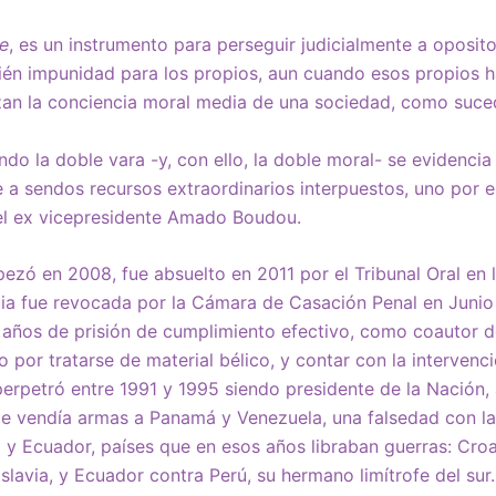
e
, es un instrumento para perseguir judicialmente a oposit
én impunidad para los propios, aun cuando esos propios 
zan la conciencia moral media de una sociedad, como suced
ando la doble vara -y, con ello, la doble moral- se evidenci
e a sendos recursos extraordinarios interpuestos, uno por e
el ex vicepresidente Amado Boudou.
ezó en 2008, fue absuelto en 2011 por el Tribunal Oral en
cia fue revocada por la Cámara de Casación Penal en Junio
años de prisión de cumplimiento efectivo, como coautor de
por tratarse de material bélico, y contar con la intervenc
 perpetró entre 1991 y 1995 siendo presidente de la Nación, 
 le vendía armas a Panamá y Venezuela, una falsedad con l
a y Ecuador, países que en esos años libraban guerras: Cro
slavia, y Ecuador contra Perú, su hermano limítrofe del sur.