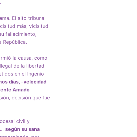
.
ma. El alto tribunal
cisitud más, vicisitud
u fallecimiento,
a República.
urmió la causa, como
legal de la libertad
etidos en el Ingenio
os días, -velocidad
idente Amado
sión, decisión que fue
cesal civil y
» …
según su sana