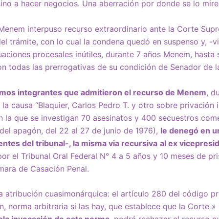
 sino a hacer negocios. Una aberración por donde se lo mire
enem interpuso recurso extraordinario ante la Corte Supre
del trámite, con lo cual la condena quedó en suspenso y, -vi
ciones procesales inútiles, durante 7 años Menem, hasta s
con todas las prerrogativas de su condición de Senador de l
smos integrantes que admitieron el recurso de Menem
, d
la causa “Blaquier, Carlos Pedro T. y otro sobre privación il
, (en la que se investigan 70 asesinatos y 400 secuestros com
el apagón, del 22 al 27 de junio de 1976),
le denegó en un
entes del tribunal-, la misma via recursiva
al ex vicepres
r el Tribunal Oral Federal N° 4 a 5 años y 10 meses de pri
mara de Casación Penal.
 atribución cuasimonárquica: el artículo 280 del código pro
n, norma arbitraria si las hay, que establece que la Corte 