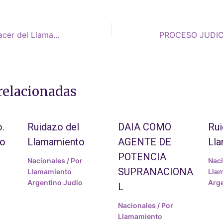
Boletín N°106 – Quehacer del Llamamiento
relacionadas
.
Ruidazo del
DAIA COMO
Rui
to
Llamamiento
AGENTE DE
Ll
POTENCIA
Nacionales
/ Por
Nac
SUPRANACIONA
Llamamiento
Lla
Argentino Judio
Arge
L
Nacionales
/ Por
Llamamiento