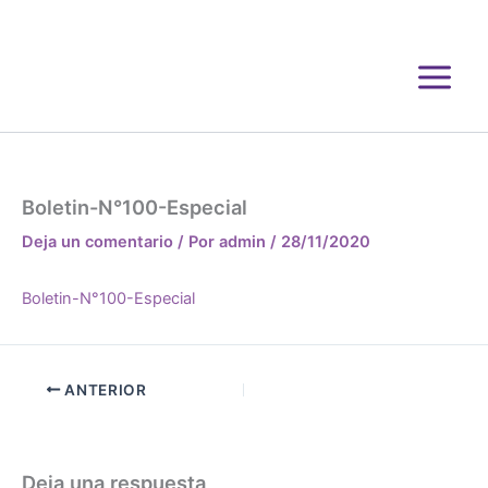
Ir
al
contenido
Boletin-N°100-Especial
Deja un comentario
/ Por
admin
/
28/11/2020
Boletin-N°100-Especial
ANTERIOR
Deja una respuesta