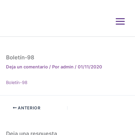
Ir
al
contenido
Boletín-98
Deja un comentario
/ Por
admin
/
01/11/2020
Boletín-98
ANTERIOR
Deja una respuesta