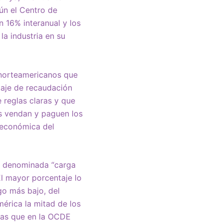
ún el Centro de
 16% interanual y los
a industria en su
 norteamericanos que
taje de recaudación
e reglas claras y que
os vendan y paguen los
 económica del
la denominada “carga
El mayor porcentaje lo
go más bajo, del
érica la mitad de los
tras que en la OCDE