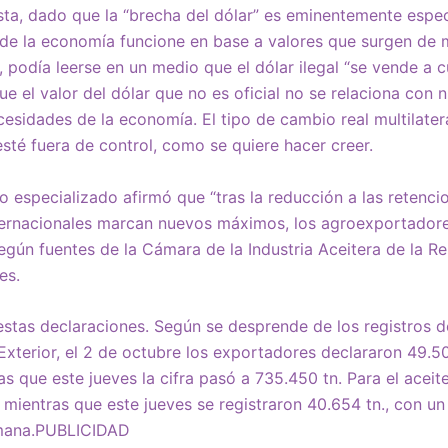
ta, dado que la “brecha del dólar” es eminentemente espec
 de la economía funcione en base a valores que surgen de 
s, podía leerse en un medio que el dólar ilegal “se vende a 
ue el valor del dólar que no es oficial no se relaciona con 
esidades de la economía. El tipo de cambio real multilater
sté fuera de control, como se quiere hacer creer.
io especializado afirmó que “tras la reducción a las reten
nternacionales marcan nuevos máximos, los agroexportadore
según fuentes de la Cámara de la Industria Aceitera de la Re
es.
stas declaraciones. Según se desprende de los registros 
Exterior, el 2 de octubre los exportadores declararon 49.50
as que este jueves la cifra pasó a 735.450 tn. Para el aceite
 mientras que este jueves se registraron 40.654 tn., con un
emana.PUBLICIDAD