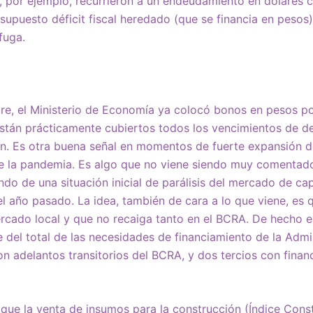
, por ejemplo, recurrieron a un endeudamiento en dólares 
supuesto déficit fiscal heredado (que se financia en pesos)
fuga.
re, el Ministerio de Economía ya colocó bonos en pesos po
están prácticamente cubiertos todos los vencimientos de 
ión. Es otra buena señal en momentos de fuerte expansión d
de la pandemia. Es algo que no viene siendo muy comentado
ndo de una situación inicial de parálisis del mercado de ca
del año pasado. La idea, también de cara a lo que viene, es
rcado local y que no recaiga tanto en el BCRA. De hecho e
 del total de las necesidades de financiamiento de la Admi
con adelantos transitorios del BCRA, y dos tercios con finan
 que la venta de insumos para la construcción (Índice Cons