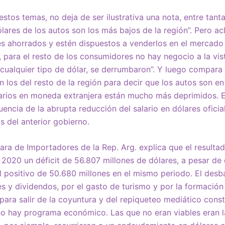
estos temas, no deja de ser ilustrativa una nota, entre tant
lares de los autos son los más bajos de la región”. Pero acl
es ahorrados y estén dispuestos a venderlos en el mercado
, para el resto de los consumidores no hay negocio a la vis
cualquier tipo de dólar, se derrumbaron”. Y luego compara 
n los del resto de la región para decir que los autos son e
larios en moneda extranjera están mucho más deprimidos. E
encia de la abrupta reducción del salario en dólares oficial
s del anterior gobierno.
ra de Importadores de la Rep. Arg. explica que el result
2020 un déficit de 56.807 millones de dólares, a pesar de
 positivo de 50.680 millones en el mismo periodo. El desb
des y dividendos, por el gasto de turismo y por la formación
 para salir de la coyuntura y del repiqueteo mediático cons
 no hay programa económico. Las que no eran viables eran la