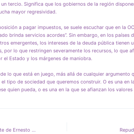
 un tercio. Significa que los gobiernos de la región disp
ucha mayor regresividad.
posición a pagar impuestos, se suele escuchar que en la O
ado brinda servicios acordes”. Sin embargo, en los países d
tros emergentes, los intereses de la deuda pública tienen 
, por lo que restringen severamente los recursos, lo que af
or el Estado y los márgenes de maniobra.
de lo que está en juego, más allá de cualquier argumento 
 el tipo de sociedad que queremos construir. O es una en l
se quien pueda, o es una en la que se afianzan los valores 
A 53 años de la muerte de Ernesto Guevara, Fidel Castro y el Che
Repudi