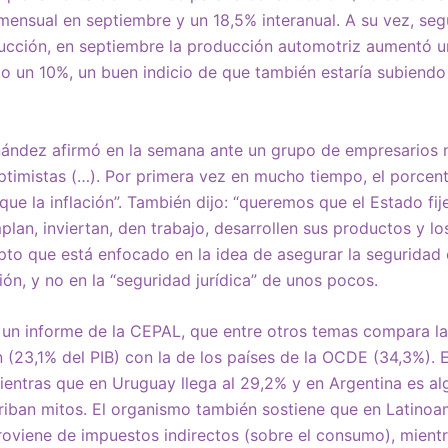
mensual en septiembre y un 18,5% interanual. A su vez, seg
ucción, en septiembre la producción automotriz aumentó un
un 10%, un buen indicio de que también estaría subiendo l
rnández afirmó en la semana ante un grupo de empresarios
ptimistas (…). Por primera vez en mucho tiempo, el porcen
ue la inflación”. También dijo: “queremos que el Estado fij
mplan, inviertan, den trabajo, desarrollen sus productos y l
pto que está enfocado en la idea de asegurar la seguridad
ión, y no en la “seguridad jurídica” de unos pocos.
r un informe de la CEPAL, que entre otros temas compara 
ón (23,1% del PIB) con la de los países de la OCDE (34,3%). 
 mientras que en Uruguay llega al 29,2% y en Argentina es al
iban mitos. El organismo también sostiene que en Latinoam
proviene de impuestos indirectos (sobre el consumo), mien