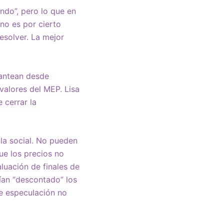
ndo”, pero lo que en
rno es por cierto
resolver. La mejor
lantean desde
s valores del MEP. Lisa
 cerrar la
la social. No pueden
ue los precios no
luación de finales de
ían “descontado” los
de especulación no