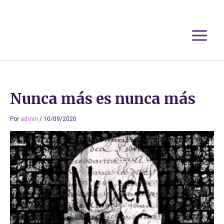
Ir
al
contenido
Nunca más es nunca más
Por
admin
/
10/09/2020