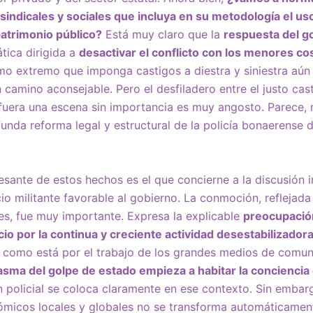
sindicales y sociales que incluya en su metodología el us
patrimonio público?
Está muy claro que la
respuesta del g
tica dirigida a
desactivar el conflicto con los menores co
mo extremo que imponga castigos a diestra y siniestra aún
 camino aconsejable. Pero el desfiladero entre el justo cast
fuera una escena sin importancia es muy angosto. Parece, 
unda reforma legal y estructural de la policía bonaerense 
esante de estos hechos es el que concierne a la discusión i
io militante favorable al gobierno. La conmoción, reflejada
les, fue muy importante. Expresa la explicable
preocupación
cio por la continua y creciente actividad desestabilizadora
a como está por el trabajo de los grandes medios de comun
asma del golpe de estado empieza a habitar la conciencia
 policial se coloca claramente en ese contexto. Sin embarg
micos locales y globales no se transforma automáticament