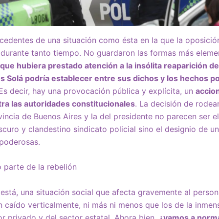
edentes de una situación como ésta en la que la oposición
 durante tanto tiempo. No guardaron las formas más elemen
que hubiera prestado atención a la insólita reaparición de
s Solá podría establecer entre sus dichos y los hechos po
 Es decir, hay una provocación pública y explícita, un
accio
ra las autoridades constitucionales
. La decisión de rodear
incia de Buenos Aires y la del presidente no parecen ser el
scuro y clandestino sindicato policial sino el designio de 
poderosas.
parte de la rebelión
 está, una situación social que afecta gravemente al persona
an caído verticalmente, ni más ni menos que los de la inmen
or privado y del sector estatal. Ahora bien,
¿vamos a norma