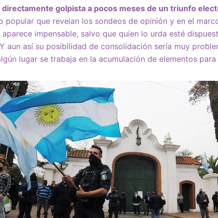
 directamente golpista a pocos meses de un triunfo elec
do popular que revelan los sondeos de opinión y en el mar
 aparece impensable, salvo que quien lo urda esté dispuest
 Y aun así su posibilidad de consolidación sería muy proble
lgún lugar se trabaja en la acumulación de elementos para 