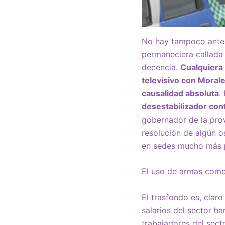
No hay tampoco antec
permaneciera callada
decencia.
Cualquiera 
televisivo con Morale
causalidad absoluta
.
desestabilizador cont
gobernador de la prov
resolución de algún o
en sedes mucho más 
El uso de armas como 
El trasfondo es, claro
salarios del sector h
trabajadores del sect