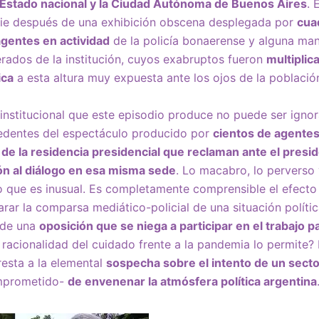
Estado nacional y la Ciudad Autónoma de Buenos Aires
. 
ie después de una exhibición obscena desplegada por
cua
agentes en actividad
de la policía bonaerense y alguna ma
ados de la institución, cuyos exabruptos fueron
multiplic
ica
a esta altura muy expuesta ante los ojos de la població
institucional que este episodio produce no puede ser igno
edentes del espectáculo producido por
cientos de agentes
de la residencia presidencial que reclaman ante el presid
ión al diálogo en esa misma sede
. Lo macabro, lo perverso y
que es inusual. Es completamente comprensible el efecto
rar la comparsa mediático-policial de una situación política
 de una
oposición que se niega a participar en el trabajo 
racionalidad del cuidado frente a la pandemia lo permite? 
esta a la elemental
sospecha sobre el intento de un secto
mprometido-
de envenenar la atmósfera política argentina