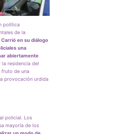
 política
tales de la
 Carrió en su diálogo
liciales una
nar abiertamente
 la residencia del
 fruto de una
una provocación urdida
l policial. Los
sa mayoría de los
lizar un modo de