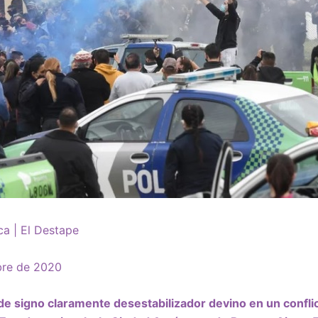
a | El Destape
bre de 2020
l de signo claramente desestabilizador devino en un
confli