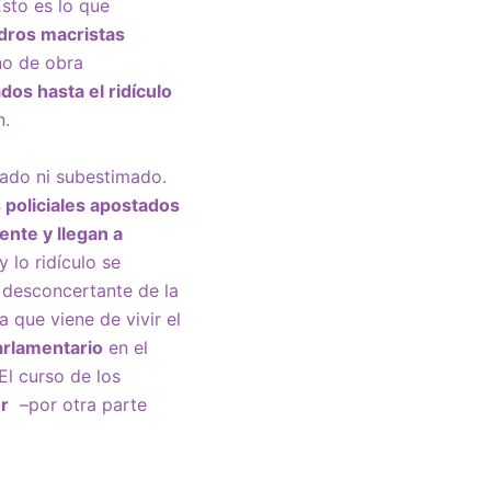
Esto es lo que
dros macristas
no de obra
ados hasta el ridículo
n.
rado ni subestimado.
 policiales apostados
ente y llegan a
 lo ridículo se
 desconcertante de la
 que viene de vivir el
parlamentario
en el
El curso de los
r
–por otra parte
.