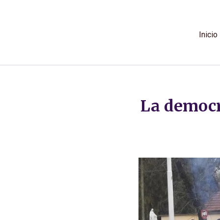
Ir
al
contenido
Inicio
La democr