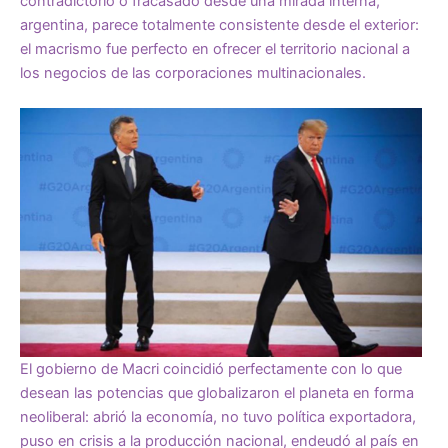
contradictorio o fracasado desde una mirada interna,
argentina, parece totalmente consistente desde el exterior:
el macrismo fue perfecto en ofrecer el territorio nacional a
los negocios de las corporaciones multinacionales.
El gobierno de Macri coincidió perfectamente con lo que
desean las potencias que globalizaron el planeta en forma
neoliberal: abrió la economía, no tuvo política exportadora,
puso en crisis a la producción nacional, endeudó al país en