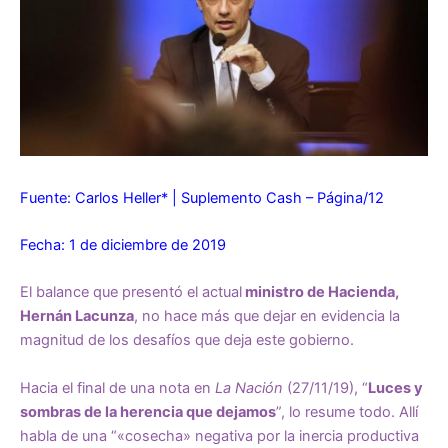
Fuente: Carlos Heller* | Suplemento Cash – Página/12
Fecha: 1 de diciembre de 2019
El balance que presentó el actual
ministro de Hacienda,
Hernán Lacunza
, no hace más que dejar en evidencia la
magnitud de los desafíos que deja este gobierno.
Hacia el final de una nota en
La Nación
(27/11/19), “
Luces y
sombras de la herencia que dejamos
”, lo resume todo. Allí
habla de una “«cosecha» negativa por la inercia productiva