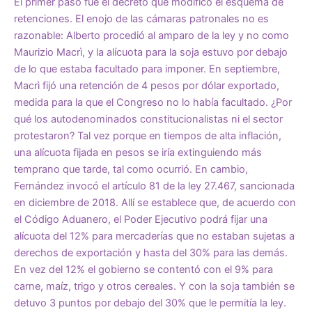
El primer paso fue el decreto que modificó el esquema de
retenciones. El enojo de las cámaras patronales no es
razonable: Alberto procedió al amparo de la ley y no como
Maurizio Macrì, y la alícuota para la soja estuvo por debajo
de lo que estaba facultado para imponer. En septiembre,
Macrì fijó una retención de 4 pesos por dólar exportado,
medida para la que el Congreso no lo había facultado. ¿Por
qué los autodenominados constitucionalistas ni el sector
protestaron? Tal vez porque en tiempos de alta inflación,
una alícuota fijada en pesos se iría extinguiendo más
temprano que tarde, tal como ocurrió. En cambio,
Fernández invocó el artículo 81 de la ley 27.467, sancionada
en diciembre de 2018. Allí se establece que, de acuerdo con
el Código Aduanero, el Poder Ejecutivo podrá fijar una
alícuota del 12% para mercaderías que no estaban sujetas a
derechos de exportación y hasta del 30% para las demás.
En vez del 12% el gobierno se contentó con el 9% para
carne, maíz, trigo y otros cereales. Y con la soja también se
detuvo 3 puntos por debajo del 30% que le permitía la ley.