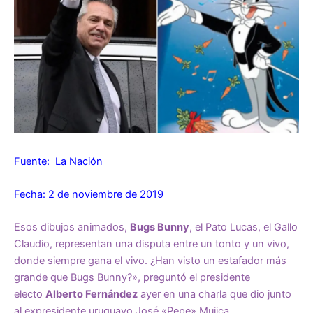
Fuente: La Nación
Fecha: 2 de noviembre de 2019
Esos dibujos animados,
Bugs Bunny
, el Pato Lucas, el Gallo
Claudio, representan una disputa entre un tonto y un vivo,
donde siempre gana el vivo. ¿Han visto un estafador más
grande que Bugs Bunny?», preguntó el presidente
electo
Alberto Fernández
ayer
en una charla que dio junto
al expresidente uruguayo José «Pepe» Mujica.