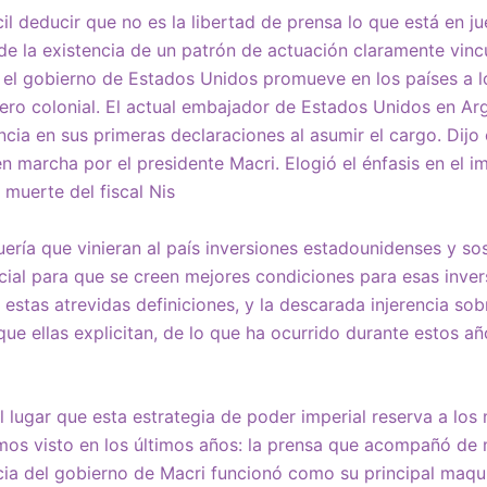
il deducir que no es la libertad de prensa lo que está en j
 de la existencia de un patrón de actuación claramente vinc
e el gobierno de Estados Unidos promueve en los países a 
sero colonial. El actual embajador de Estados Unidos en A
cia en sus primeras declaraciones al asumir el cargo. Dijo
en marcha por el presidente Macri. Elogió el énfasis en el i
 muerte del fiscal Nis
uería que vinieran al país inversiones estadounidenses y so
icial para que se creen mejores condiciones para esas inve
 estas atrevidas definiciones, y la descarada injerencia so
ue ellas explicitan, de lo que ha ocurrido durante estos año
el lugar que esta estrategia de poder imperial reserva a los
os visto en los últimos años: la prensa que acompañó de 
cia del gobierno de Macri funcionó como su principal maqui