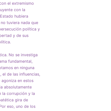
 con el extremismo
luyente con la
 Estado hubiera
e no tuviera nada que
persecución política y
bertad y de sus
ítica.
tica. No se investiga
rama fundamental,
votamos en ninguna
 el de las influencias,
e agoniza en estos
cia absolutamente
 la corrupción y la
atética gira de
Por eso, uno de los