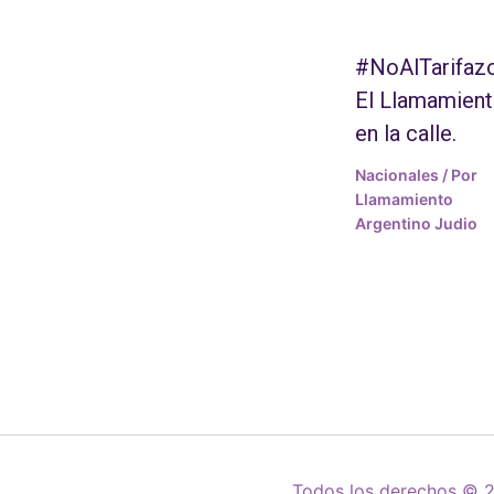
#NoAlTarifazo
El Llamamien
en la calle.
Nacionales
/ Por
Llamamiento
Argentino Judio
Todos los derechos © 2