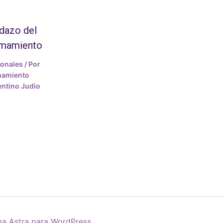
dazo del
amamiento
ionales
/ Por
mamiento
ntino Judio
a Astra para WordPress