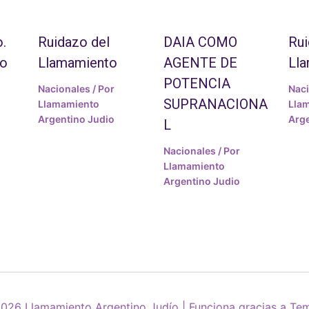
.
Ruidazo del
DAIA COMO
Rui
to
Llamamiento
AGENTE DE
Ll
POTENCIA
Nacionales
/ Por
Nac
SUPRANACIONA
Llamamiento
Lla
Argentino Judio
Arge
L
Nacionales
/ Por
Llamamiento
Argentino Judio
026 Llamamiento Argentino Judío | Funciona gracias a
Tem