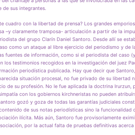
 del chantaje a personas a las que se involucraba en las c
e de sus integrantes.
te cuadro con la libertad de prensa? Los grandes emporio
sa –y claramente tramposa- articulación a partir de la impu
iodista del grupo Clarín Daniel Santoro. Desde allí se esta
aso como un ataque al libre ejercicio del periodismo y de l
as fuentes de información, como si el periodista del caso 
 los testimonios recogidos en la investigación del juez Pad
rmación periodística publicada. Hay que decir que Santoro,
recida situación procesal, no fue privado de su libertad ni
cio de su profesión. No le fue aplicada la doctrina Irurzun,
impatía con los gobiernos kirchneristas no pueden atribuír
Santoro gozó y goza de todas las garantías judiciales consti
 contenido de sus notas periodísticas sino la funcionalidad
ociación ilícita. Más aún, Santoro fue provisoriamente exim
sociación, por la actual falta de pruebas definitivas acerca