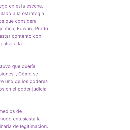
uego en esta escena.
ulado a la estrategia
los que considera
rgentina, Edward Prado
 estar contento con
mpulso a la
stuvo que quería
rsiones. ¿Cómo se
bre uno de los poderes
s en el poder judicial
 medios de
modo entusiasta la
naria de legitimación.