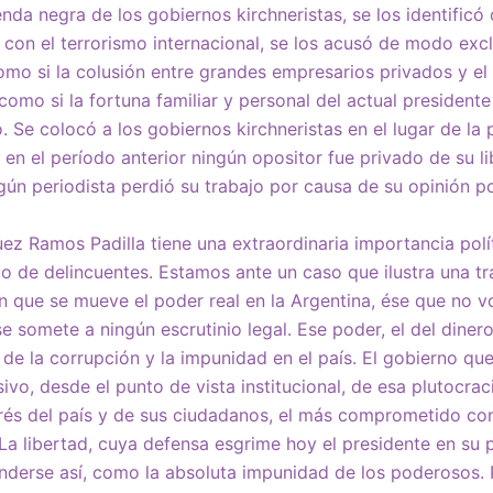
nda negra de los gobiernos kirchneristas, se los identificó
ó con el terrorismo internacional, se los acusó de modo exc
como si la colusión entre grandes empresarios privados y el
como si la fortuna familiar y personal del actual president
 Se colocó a los gobiernos kirchneristas en el lugar de la 
en el período anterior ningún opositor fue privado de su li
ún periodista perdió su trabajo por causa de su opinión pol
uez Ramos Padilla tiene una extraordinaria importancia polí
o de delincuentes. Estamos ante un caso que ilustra una t
n que se mueve el poder real en la Argentina, ése que no 
e somete a ningún escrutinio legal. Ese poder, el del dinero,
 de la corrupción y la impunidad en el país. El gobierno qu
sivo, desde el punto de vista institucional, de esa plutocra
rés del país y de sus ciudadanos, el más comprometido con
La libertad, cuya defensa esgrime hoy el presidente en su p
derse así, como la absoluta impunidad de los poderosos. 