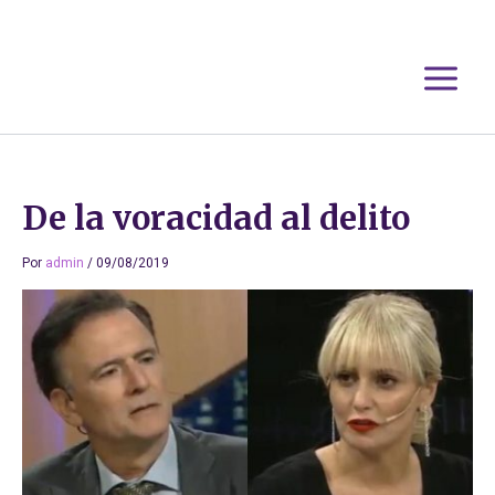
Ir
al
contenido
De la voracidad al delito
Por
admin
/
09/08/2019