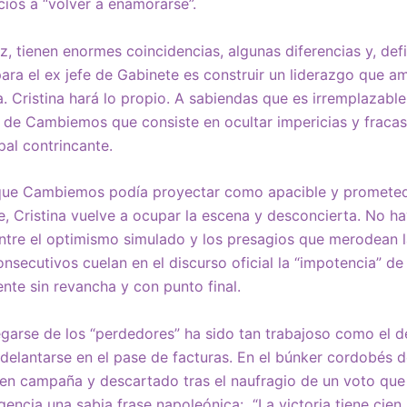
ios a “volver a enamorarse”.
, tienen enormes coincidencias, algunas diferencias y, def
ara el ex jefe de Gabinete es construir un liderazgo que am
a. Cristina hará lo propio. A sabiendas que es irremplazable
al de Cambiemos que consiste en ocultar impericias y fraca
pal contrincante.
que Cambiemos podía proyectar como apacible y prometedo
te, Cristina vuelve a ocupar la escena y desconcierta. No ha
ntre el optimismo simulado y los presagios que merodean l
onsecutivos cuelan en el discurso oficial la “impotencia” de
nte sin revancha y con punto final.
garse de los “perdedores” ha sido tan trabajoso como el d
delantarse en el pase de facturas. En el búnker cordobés d
 en campaña y descartado tras el naufragio de un voto que
gencia una sabia frase napoleónica: “La victoria tiene cien 