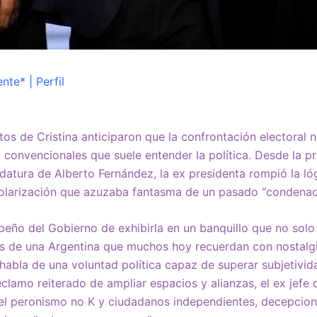
nte* | Perfil
s de Cristina anticiparon que la confrontación electoral no
convencionales que suele entender la política. Desde la pre
idatura de Alberto Fernández, la ex presidenta rompió la ló
polarización que azuzaba fantasma de un pasado “condenado
peño del Gobierno de exhibirla en un banquillo que no solo 
os de una Argentina que muchos hoy recuerdan con nostalgi
habla de una voluntad política capaz de superar subjetivid
reclamo reiterado de ampliar espacios y alianzas, el ex jef
el peronismo no K y ciudadanos independientes, decepcio