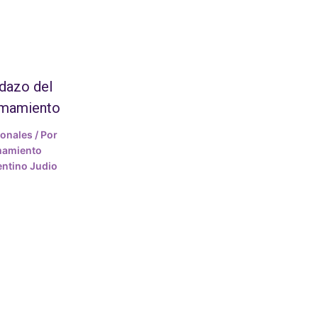
dazo del
amamiento
ionales
/ Por
mamiento
ntino Judio