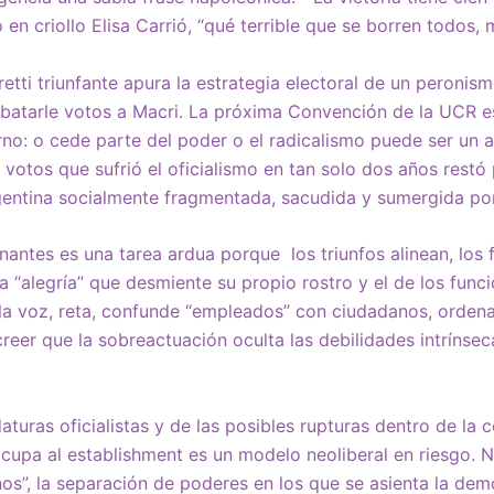
 en criollo Elisa Carrió, “qué terrible que se borren todos,
etti triunfante apura la estrategia electoral de un peronism
batarle votos a Macri. La próxima Convención de la UCR e
no: o cede parte del poder o el radicalismo puede ser un 
 votos que sufrió el oficialismo en tan solo dos años restó p
gentina socialmente fragmentada, sacudida y sumergida por
onantes es una tarea ardua porque los triunfos alinean, los 
a “alegría” que desmiente su propio rostro y el de los func
 la voz, reta, confunde “empleados” con ciudadanos, orden
reer que la sobreactuación oculta las debilidades intrínsec
aturas oficialistas y de las posibles rupturas dentro de la 
cupa al establishment es un modelo neoliberal en riesgo. 
nos”, la separación de poderes en los que se asienta la demo