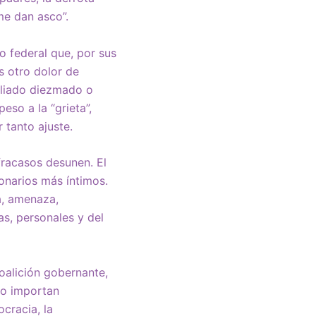
 me dan asco”.
o federal que, por sus
s otro dolor de
aliado diezmado o
eso a la “grieta”,
 tanto ajuste.
fracasos desunen. El
ionarios más íntimos.
a, amenaza,
as, personales y del
coalición gobernante,
No importan
cracia, la