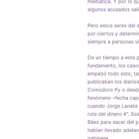
mediática. Y por lo q
algunos acusados sali
Pero estos seres del 
por ciertos y determi
siempre a personas vin
De un tiempo a esta p
fundamento, los casos 
empezó todo esto, ta
publicaban los diarios
Comodoro Py o desde l
fenómeno –fecha capr
cuando Jorge Lanata 
ruta del dinero K
”. So
Báez para sacar del p
habían llevado adelan
gabinete.