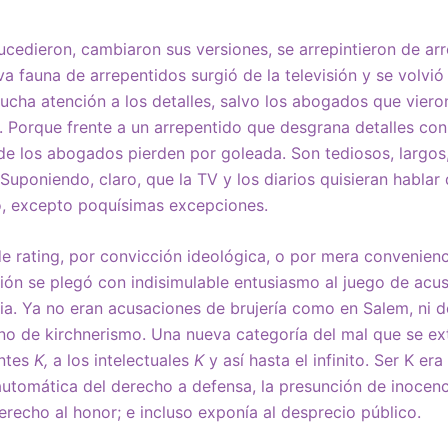
ucedieron, cambiaron sus versiones, se arrepintieron de arr
va fauna de arrepentidos surgió de la televisión y se volvió
ucha atención a los detalles, salvo los abogados que vieron
. Porque frente a un arrepentido que desgrana detalles co
 de los abogados pierden por goleada. Son tediosos, largos, 
 Suponiendo, claro, que la TV y los diarios quisieran hablar
o, excepto poquísimas excepciones.
 rating, por convicción ideológica, o por mera convenienci
ón se plegó con indisimulable entusiasmo al juego de acus
ria. Ya no eran acusaciones de brujería como en Salem, n
no de kirchnerismo. Una nueva categoría del mal que se ex
antes
K,
a los intelectuales
K
y así hasta el infinito. Ser K er
automática del derecho a defensa, la presunción de inocenci
erecho al honor; e incluso exponía al desprecio público.