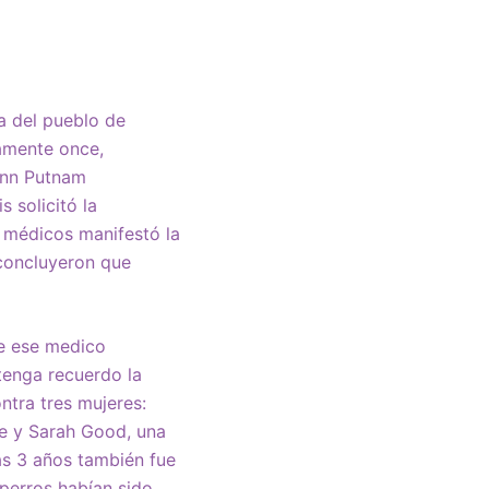
ia del pueblo de
amente once,
 Ann Putnam
s solicitó la
s médicos manifestó la
 concluyeron que
de ese medico
tenga recuerdo la
ntra tres mujeres:
ne y Sarah Good, una
as 3 años también fue
perros habían sido