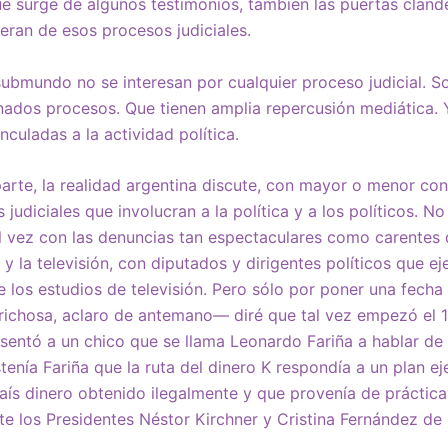
ue surge de algunos testimonios, también las puertas cland
eran de esos procesos judiciales.
submundo no se interesan por cualquier proceso judicial. S
nados procesos. Que tienen amplia repercusión mediática. 
culadas a la actividad política.
arte, la realidad argentina discute, con mayor o menor co
judiciales que involucran a la política y a los políticos. N
l vez con las denuncias tan espectaculares como carentes
 y la televisión, con diputados y dirigentes políticos que e
os estudios de televisión. Pero sólo por poner una fecha 
ichosa, aclaro de antemano— diré que tal vez empezó el 14
sentó a un chico que se llama Leonardo Fariña a hablar de
stenía Fariña que la ruta del dinero K respondía a un plan 
aís dinero obtenido ilegalmente y que provenía de práctic
te los Presidentes Néstor Kirchner y Cristina Fernández de 