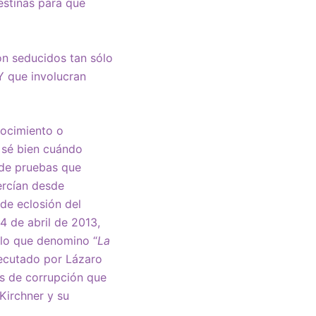
estinas para que
on seducidos tan sólo
Y que involucran
nocimiento o
o sé bien cuándo
 de pruebas que
jercían desde
de eclosión del
 de abril de 2013,
 lo que denomino “
La
ejecutado por Lázaro
as de corrupción que
Kirchner y su