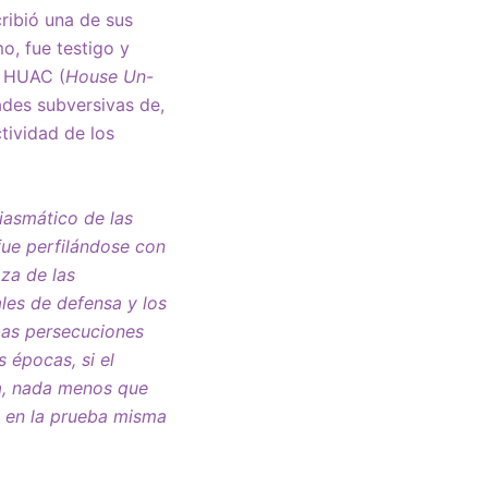
cribió una de sus
o, fue testigo y
a HUAC (
House Un-
ades subversivas de,
ctividad de los
miasmático de las
fue perfilándose con
za de las
ales de defensa y los
bas persecuciones
 épocas, si el
a, nada menos que
a en la prueba misma