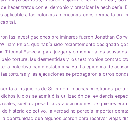
de hacer tratos con el demonio y practicar la hechicería. 
es aplicable a las colonias americanas, consideraba la bruj
capital.
aron las investigaciones preliminares fueron Jonathan Corw
 William Phips, que había sido recientemente designado go
n Tribunal Especial para juzgar y condenar a los acusados
 bajo tortura, las desmentidas y los testimonios contradict
steria colectiva nadie estaba a salvo. La epidemia de acusa
s, las torturas y las ejecuciones se propagaron a otros cond
ecuerda a los juicios de Salem por muchas cuestiones, pero 
ichos juicios se admitió la utilización de “evidencia espect
 reales, sueños, pesadillas y alucinaciones de quienes era
o de histeria colectivo, la verdad no parecía importar demas
la oportunidad que algunos usaron para resolver viejas di