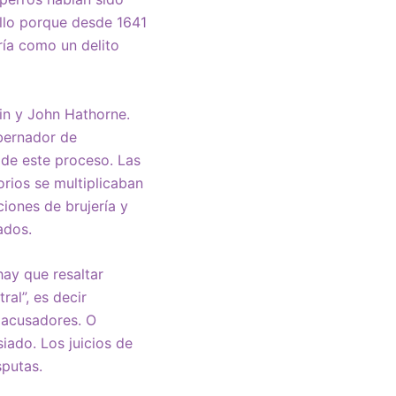
Ello porque desde 1641
ería como un delito
in y John Hathorne.
bernador de
 de este proceso. Las
orios se multiplicaban
ciones de brujería y
ados.
hay que resaltar
ral”, es decir
n acusadores. O
iado. Los juicios de
sputas.