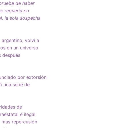
 prueba de haber
e requería en
al, la sola sospecha
 argentino, volví a
os en un universo
s después
unciado por extorsión
ó una serie de
vidades de
aestatal e ilegal
n mas repercusión