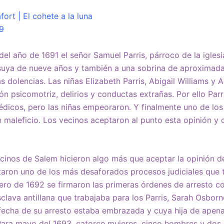
ort | El cohete a la luna
9
del año de 1691 el señor Samuel Parris, párroco de la igles
a suya de nueve años y también a una sobrina de aproximad
s dolencias. Las niñas Elizabeth Parris, Abigail Williams y
n psicomotriz, delirios y conductas extrañas. Por ello Parri
édicos, pero las niñas empeoraron. Y finalmente uno de lo
n maleficio. Los vecinos aceptaron al punto esta opinión y
ecinos de Salem hicieron algo más que aceptar la opinión 
aron uno de los más desaforados procesos judiciales que 
brero de 1692 se firmaron las primeras órdenes de arresto co
sclava antillana que trabajaba para los Parris, Sarah Osbor
 fecha de su arresto estaba embrazada y cuya hija de apen
Para mayo del 1693, catorce mujeres, cinco hombres y dos 