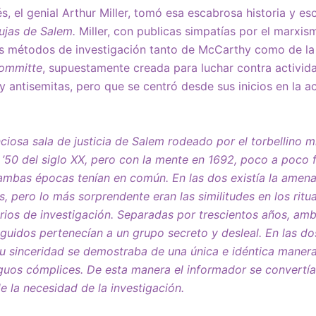
, el genial Arthur Miller, tomó esa escabrosa historia y es
ujas de Salem.
Miller, con publicas simpatías por el marxism
os métodos de investigación tanto de McCarthy como de l
Committe
, supuestamente creada para luchar contra activid
y antisemitas, pero que se centró desde sus inicios en la a
enciosa sala de justicia de Salem rodeado por el torbellino 
’50 del siglo XX, pero con la mente en 1692, poco a poco 
ambas épocas tenían en común. En las dos existía la amena
, pero lo más sorprendente eran las similitudes en los ritu
rios de investigación. Separadas por trescientos años, am
guidos pertenecían a un grupo secreto y desleal. En las dos
u sinceridad se demostraba de una única e idéntica maner
guos cómplices. De esta manera el informador se convertí
e la necesidad de la investigación.