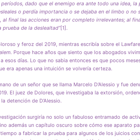
períodos, dado que el enemigo era ante todo una idea, la
leales o perdía importancia o se dejaba en el limbo o no s
, al final las acciones eran por completo irrelevantes; al fin
a prueba de la deslealtad”
[1].
loroso y feroz del 2019, mientras escribía sobre el Lawfare
Salem.
Porque hace años que siento que los abogados vivim
a esos días. Lo que no sabia entonces es que pocos mese
e era apenas una intuición se volvería certeza.
mano de un señor que se llama Marcelo D’Alessio y fue den
019. El juez de Dolores, que investigaba la extorsión, orden
 la detención de D’Alessio.
estigación surgiría no solo un fabuloso entramado de acti
, sino además un capítulo oscuro sobre cómo ese aparato par
tiempo a fabricar la prueba para algunos de los juicios co