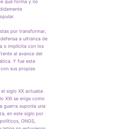
de qué forma y no
cididamente
opular.
stas por transformar,
a defensa a ultranza de
a o implícita con los
frente al avance del
ática. Y fue esta
 con sus propias
 el siglo XX actuaba
glo XXI se erige como
 la guerra suponía una
a, en este siglo por
 políticos, ONGS,
 latina no estuvieron