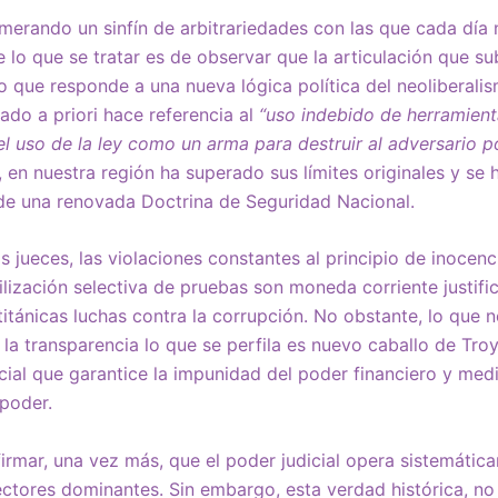
erando un sinfín de arbitrariedades con las que cada día 
de lo que se tratar es de observar que la articulación que 
no que responde a una nueva lógica política del neoliberalism
ado a priori hace referencia al
“uso indebido de herramienta
el uso de la ley como un arma para destruir al adversario po
 en nuestra región ha superado sus límites originales y se 
 de una renovada Doctrina de Seguridad Nacional.
s jueces, las violaciones constantes al principio de inocenc
tilización selectiva de pruebas son moneda corriente justifi
itánicas luchas contra la corrupción. No obstante, lo que n
 la transparencia lo que se perfila es nuevo caballo de Troy
ial que garantice la impunidad del poder financiero y medi
 poder.
rmar, una vez más, que el poder judicial opera sistemátic
sectores dominantes. Sin embargo, esta verdad histórica, no