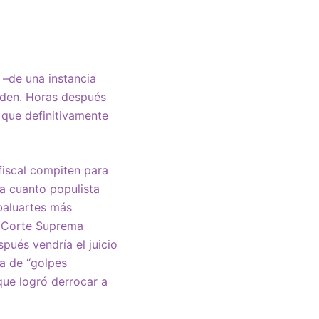
o –de una instancia
orden. Horas después
 que definitivamente
 fiscal compiten para
 a cuanto populista
 baluartes más
a Corte Suprema
pués vendría el juicio
ía de “golpes
que logró derrocar a