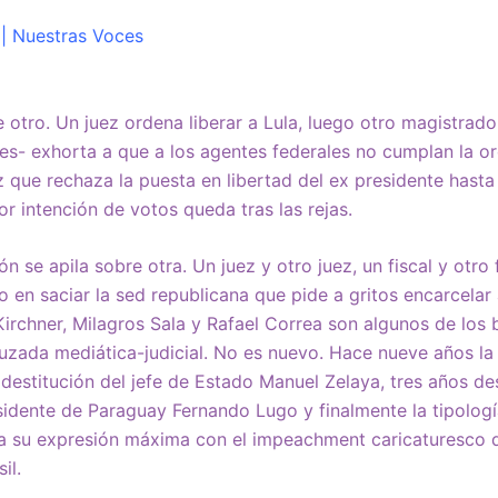
| Nuestras Voces
e otro. Un juez ordena liberar a Lula, luego otro magistrad
nes- exhorta a que a los agentes federales no cumplan la 
z que rechaza la puesta en libertad del ex presidente hasta
r intención de votos queda tras las rejas.
 se apila sobre otra. Un juez y otro juez, un fiscal y otro
o en saciar la sed republicana que pide a gritos encarcelar
 Kirchner, Milagros Sala y Rafael Correa son algunos de los
ruzada mediática-judicial. No es nuevo. Hace nueve años l
destitución del jefe de Estado Manuel Zelaya, tres años des
esidente de Paraguay Fernando Lugo y finalmente la tipolog
ría su expresión máxima con el impeachment caricaturesco 
il.