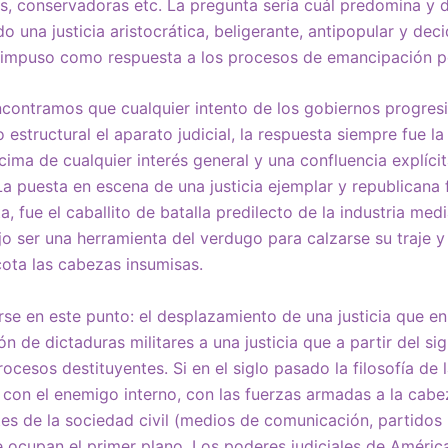
s, conservadoras etc. La pregunta sería cuál predomina y 
o una justicia aristocrática, beligerante, antipopular y de
e impuso como respuesta a los procesos de emancipación p
ncontramos que cualquier intento de los gobiernos progresi
 estructural el aparato judicial, la respuesta siempre fue l
ima de cualquier interés general y una confluencia explícit
La puesta en escena de una justicia ejemplar y republicana 
a, fue el caballito de batalla predilecto de la industria medi
jo ser una herramienta del verdugo para calzarse su traje y
ota las cabezas insumisas.
se en este punto: el desplazamiento de una justicia que en
n de dictaduras militares a una justicia que a partir del si
ocesos destituyentes. Si en el siglo pasado la filosofía de
 con el enemigo interno, con las fuerzas armadas a la cabez
tes de la sociedad civil (medios de comunicación, partidos
ue ocupan el primer plano. Los poderes judiciales de América