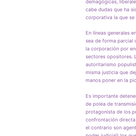
demagógicas, liberale
cabe dudas que ha sid
corporativa la que s
En líneas generales e
sea de forma parcial o
la corporación por enc
sectores opositores. 
autoritarismo populist
misma justicia que de
manos poner en la pic
Es importante detener
de polea de transmisió
protagonista de los pr
confrontación directa
el contrario son agen
poder judicial) los q