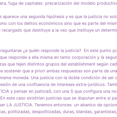
iera, fuga de capitales precarización del modelo productivo
e aparece una segunda hipótesis y es que la justicia no solo
vismo con los delitos económicos sino que es parte del mi
al recargado que destituye a la vez que instituye un deter
preguntarse ¿a quién responde la justicia? En este punto 
 que responde a ella misma en tanto corporación y la segun
nzas que tejen distintos grupos del establishment según ca
de sostener que a priori ambas respuestas son parte de un
misma moneda. Una justicia con la doble condición de ser 
sión de una confluencia de intereses extra-jurídicos. Tam
CIA y pensar en justiciaS, con una S que configura una no
. En este caso existirían justicias que se disputan entre sí 
 ser LA JUSTICIA. Tenemos entonces un abanico de opciones
cas, politizadas, despolitizadas, duras, blandas, garantistas,