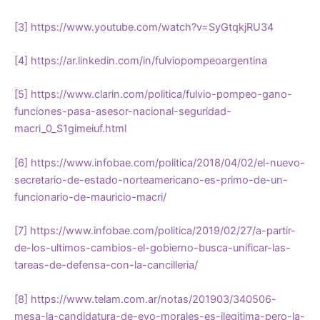
[3]
https://www.youtube.com/watch?v=SyGtqkjRU34
[4]
https://ar.linkedin.com/in/fulviopompeoargentina
[5]
https://www.clarin.com/politica/fulvio-pompeo-gano-
funciones-pasa-asesor-nacional-seguridad-
macri_0_S1gimeiuf.html
[6]
https://www.infobae.com/politica/2018/04/02/el-nuevo-
secretario-de-estado-norteamericano-es-primo-de-un-
funcionario-de-mauricio-macri/
[7]
https://www.infobae.com/politica/2019/02/27/a-partir-
de-los-ultimos-cambios-el-gobierno-busca-unificar-las-
tareas-de-defensa-con-la-cancilleria/
[8]
https://www.telam.com.ar/notas/201903/340506-
mesa-la-candidatura-de-evo-morales-es-ilegitima-pero-la-