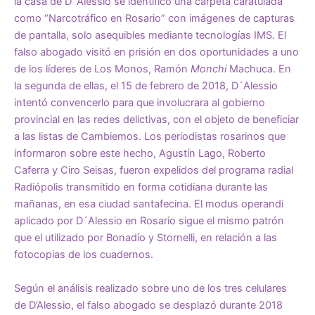
la casa de D´Alessio se identificó una carpeta caratulada
como “Narcotráfico en Rosario” con imágenes de capturas
de pantalla, solo asequibles mediante tecnologías IMS. El
falso abogado visitó en prisión en dos oportunidades a uno
de los líderes de Los Monos, Ramón
Monchi
Machuca. En
la segunda de ellas, el 15 de febrero de 2018, D´Alessio
intentó convencerlo para que involucrara al gobierno
provincial en las redes delictivas, con el objeto de beneficiar
a las listas de Cambiemos. Los periodistas rosarinos que
informaron sobre este hecho, Agustín Lago, Roberto
Caferra y Ciro Seisas, fueron expelidos del programa radial
Radiópolis transmitido en forma cotidiana durante las
mañanas, en esa ciudad santafecina. El modus operandi
aplicado por D´Alessio en Rosario sigue el mismo patrón
que el utilizado por Bonadío y Stornelli, en relación a las
fotocopias de los cuadernos.
Según el análisis realizado sobre uno de los tres celulares
de D’Alessio, el falso abogado se desplazó durante 2018