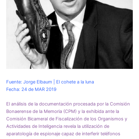
Fuente: Jorge Elbaum | El cohete a la luna
Fecha: 24 de MAR 2019
El análisis de la documentación procesada por la Comisión
Bonaerense de la Memoria (CPM) y la exhibida ante la
Comisión Bicameral de Fiscalización de los Organismos y
Actividades de Inteligencia revela la utilización de
aparatología de espionaje capaz de interferir teléfonos