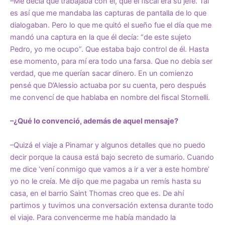
–Me decía que trabajaba con él, que el fiscal era su jefe. Tal
es así que me mandaba las capturas de pantalla de lo que
dialogaban. Pero lo que me quitó el sueño fue el día que me
mandó una captura en la que él decía: “de este sujeto
Pedro, yo me ocupo”. Que estaba bajo control de él. Hasta
ese momento, para mí era todo una farsa. Que no debía ser
verdad, que me querían sacar dinero. En un comienzo
pensé que D’Alessio actuaba por su cuenta, pero después
me convencí de que hablaba en nombre del fiscal Stornelli.
–¿Qué lo convenció, además de aquel mensaje?
–Quizá el viaje a Pinamar y algunos detalles que no puedo
decir porque la causa está bajo secreto de sumario. Cuando
me dice ‘vení conmigo que vamos a ir a ver a este hombre’
yo no le creía. Me dijo que me pagaba un remís hasta su
casa, en el barrio Saint Thomas creo que es. De ahí
partimos y tuvimos una conversación extensa durante todo
el viaje. Para convencerme me había mandado la