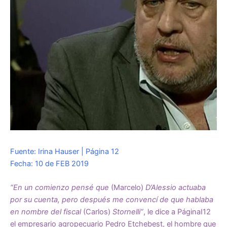
Fuente: Irina Hauser | Página 12
Fecha: 10 de FEB 2019
“En un comienzo pensé que
(Marcelo)
D’Alessio actuaba
por su cuenta, pero después me convencí de que hablaba
en nombre del fiscal
(Carlos)
Stornelli”
, le dice a PáginaI12
el empresario agropecuario Pedro Etchebest, el hombre que