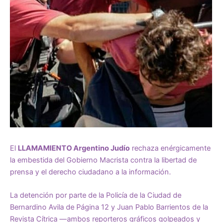
El
LLAMAMIENTO Argentino Judío
rechaza enérgicamente
la embestida del Gobierno Macrista contra la libertad de
prensa y el derecho ciudadano a la información.
La detención por parte de la Policía de la Ciudad de
Bernardino Avila de Página 12 y Juan Pablo Barrientos de la
Revista Cítrica —ambos reporteros gráficos golpeados y