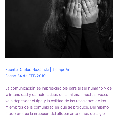
Fuente: Carlos Rozanski | TiempoAr
Fecha 24 de FEB 2019
La comunicación es imprescindible para el ser humano y de
la intensidad y características de la misma, muchas veces
va a depender el tipo y la calidad de las relaciones de los
miembros de la comunidad en que se produce. Del mismo
modo en que la irrupción del altoparlante (fines del siglo