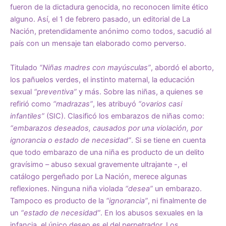
fueron de la dictadura genocida, no reconocen limite ético
alguno. Así, el 1 de febrero pasado, un editorial de La
Nación, pretendidamente anónimo como todos, sacudió al
país con un mensaje tan elaborado como perverso.
Titulado
“Niñas madres con mayúsculas”
, abordó el aborto,
los pañuelos verdes, el instinto maternal, la educación
sexual
“preventiva”
y más. Sobre las niñas, a quienes se
refirió como
“madrazas”
, les atribuyó
“ovarios casi
infantiles”
(SIC). Clasificó los embarazos de niñas como:
“embarazos deseados, causados por una violación, por
ignorancia o estado de necesidad”
. Si se tiene en cuenta
que todo embarazo de una niña es producto de un delito
gravísimo – abuso sexual gravemente ultrajante -, el
catálogo pergeñado por La Nación, merece algunas
reflexiones. Ninguna niña violada
“desea”
un embarazo.
Tampoco es producto de la
“ignorancia”
, ni finalmente de
un
“estado de necesidad”
. En los abusos sexuales en la
infancia, el único deseo es el del perpetrador. Los