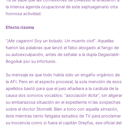
Ya se sabe que las confesiones de D’Alessio le añadieron a
la intensa agenda ocupacional de este septuagenario otra
honrosa actividad.
Efecto rizoma
“¡Me cagaron! Soy un boludo. Un muerto civil”
. Aquellas
fueron las palabras que lanzó el falso abogado al fango de
su autoexculpación, antes de señalar a la dupla Degastaldi-
Bogoliuk por su infortunio.
Su mensaje es que todo había sido un engaño orgánico de
la AFI. Pero en el aspecto procesal, la sola mención de esos
apellidos bastó para que el juez añadiera a la carátula de la
causa dos sonoros vocablos:
“asociación ilícita”
, sin aligerar
su embarazosa situación en el expediente ni las sospechas
sobre el doctor Stornelli. Bien a tono con aquella sinrazón,
éste mientras tanto fatigaba estudios de TV para proclamar
su inocencia como si fuera el capitán Dreyfus, ese oficial del