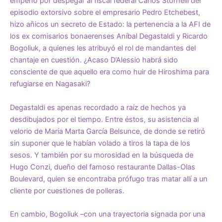
empeño por despegar al fiscal federal Carlos Stornelli del
episodio extorsivo sobre el empresario Pedro Etchebest,
hizo añicos un secreto de Estado: la pertenencia a la AFI de
los ex comisarios bonaerenses Aníbal Degastaldi y Ricardo
Bogoliuk, a quienes les atribuyó el rol de mandantes del
chantaje en cuestión. ¿Acaso D’Alessio habrá sido
consciente de que aquello era como huir de Hiroshima para
refugiarse en Nagasaki?
Degastaldi es apenas recordado a raíz de hechos ya
desdibujados por el tiempo. Entre éstos, su asistencia al
velorio de María Marta García Belsunce, de donde se retiró
sin suponer que le habían volado a tiros la tapa de los
sesos. Y también por su morosidad en la búsqueda de
Hugo Conzi, dueño del famoso restaurante Dallas-Olas
Boulevard, quien se encontraba prófugo tras matar allí a un
cliente por cuestiones de polleras.
En cambio, Bogoliuk –con una trayectoria signada por una