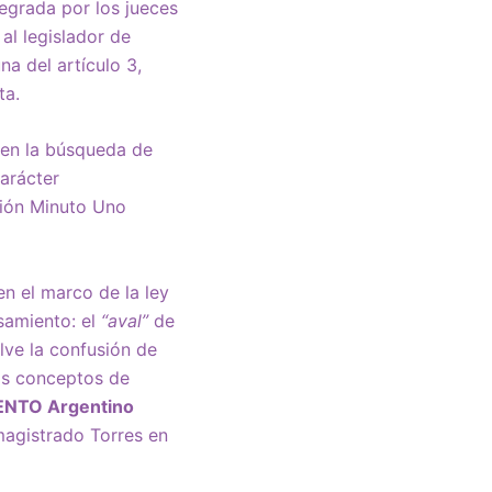
egrada por los jueces
al legislador de
a del artículo 3,
ta.
 en la búsqueda de
carácter
sión Minuto Uno
n el marco de la ley
samiento: el
“aval”
de
elve la confusión de
los conceptos de
NTO Argentino
magistrado Torres en