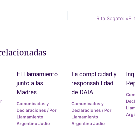
relacionadas
s
El Llamamiento
La complicidad y
Inq
junto a las
responsabilidad
Re
Madres
de DAIA
Com
r
Decl
Comunicados y
Comunicados y
Lla
Declaraciones
/ Por
Declaraciones
/ Por
Arge
Llamamiento
Llamamiento
Argentino Judio
Argentino Judio