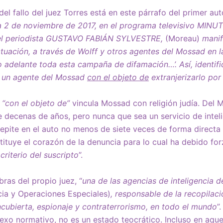
del fallo del juez Torres está en este párrafo del primer a
a 2 de noviembre de 2017, en el programa televisivo MINU
el periodista GUSTAVO FABIÁN SYLVESTRE,
(Moreau)
manif
uación, a través de Wolff y otros agentes del Mossad en l
o adelante toda esta campaña de difamación…’. Así, identifi
n agente del Mossad
con el objeto de
extranjerizarlo por 
í
“con el objeto de”
vincula Mossad con religión judía. Del 
decenas de años, pero nunca que sea un servicio de intelig
e repite en el auto no menos de siete veces de forma direct
tituye el corazón de la denuncia para lo cual ha debido for
 criterio del suscripto
”.
ras del propio juez, “
una de las agencias de inteligencia d
ncia y Operaciones Especiales)
, responsable de la recopilac
encubierta, espionaje y contraterrorismo, en todo el mundo
”
exo normativo, no es un estado teocrático. Incluso en aque