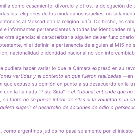
amilia como casamiento, divorcio y otros, la delegación d
das las religiones de los ciudadanos israelíes, no solamente 
entonces al Mossad con la religión judía. De hecho, es sa
s e informantes pertenecientes a todas las identidades reli
 otra agencia: al caracterizar a alguien de ser funcionario 
testante, ni al definir la pertenencia de alguien al M15 no
ión, nacionalidad e identidad nacional no son intercambiab
 pudiera hacer variar lo que la Cámara expresó en su rev
iones vertidas y el contexto en que fueron realizadas
—en 
 en que expuso su opinión en punto a su desacuerdo en la tr
n con la llamada “Pista Siria”—
el Tribunal entiende que no
 en tanto no se puede inferir de ellas ni la voluntad ni la 
iquiera sugerir el desarrollo de acciones de odio o persec
, como argentinos judíos no pasa solamente por el injusto