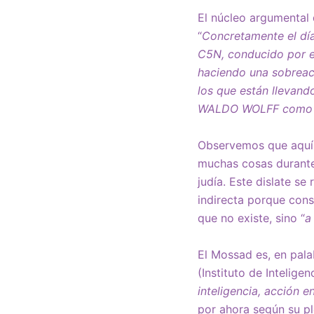
El núcleo argumental 
“
Concretamente el dí
C5N, conducido por 
haciendo una sobreact
los que están llevand
WALDO WOLFF como u
Observemos que aqu
muchas cosas durante 
judía. Este dislate s
indirecta porque cons
que no existe, sino “
a
El Mossad es, en palab
(Instituto de Intelige
inteligencia, acción 
por ahora según su pl