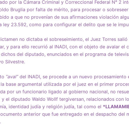
ado por la Cámara Criminal y Correccional Federal N° 2 int
oldo Bruglia por falta de mérito, para procesar o sobreseer 
do a que no provenían de sus afirmaciones violación algun
a ley 23.592, como para configurar el delito que se le impu
ctamen no dictaba el sobreseimiento, el Juez Torres salió
, y para ello recurrió al INADI, con el objeto de avalar el 
s dichos del diputado, enunciados en el programa de televi
o Silvestre.
nto
“aval”
del INADI, se procede a un nuevo procesamiento e
la base argumental utilizada por el juez en el primer proce
nida por un funcionario ligado al gobierno nacional, no resu
z y el diputado Waldo Wollf tergiversan, relacionados con 
ía, identidad judía y religión judía, tal como el
*LLAMAMIE
ocumento anterior que fue entregado en el despacho del 
.