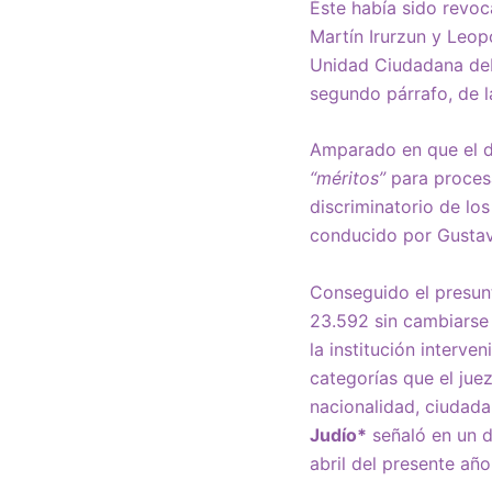
Éste había sido revoc
Martín Irurzun y Leop
Unidad Ciudadana debi
segundo párrafo, de l
Amparado en que el di
“méritos”
para procesar
discriminatorio de lo
conducido por Gustav
Conseguido el presu
23.592 sin cambiarse 
la institución interve
categorías que el jue
nacionalidad, ciudadan
Judío*
señaló en un d
abril del presente año