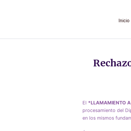
Ir
al
contenido
Inicio
Rechazo
El
*LLAMAMIENTO Ar
procesamiento del Di
en los mismos fundam