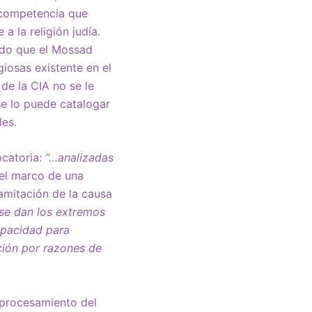
e competencia que
a la religión judía.
bido que el Mossad
giosas existente en el
de la CIA no se le
 se lo puede catalogar
les.
ocatoria:
“…analizadas
el marco de una
amitación de la causa
 se dan los extremos
capacidad para
ución por razones de
 procesamiento del