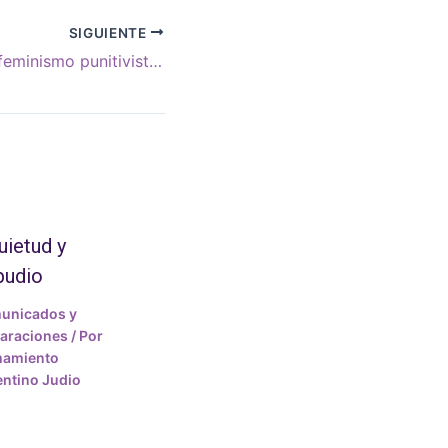
SIGUIENTE
Rita Segato: «El feminismo punitivista puede hacer caer por tierra una gran cantidad de conquistas»
uietud y
pudio
unicados y
araciones
/ Por
mamiento
ntino Judio