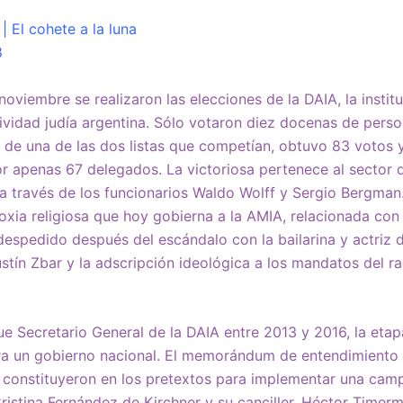
| El cohete a la luna
8
noviembre se realizaron las elecciones de la DAIA, la insti
tividad judía argentina. Sólo votaron diez docenas de pers
e de una de las dos listas que competían, obtuvo 83 votos y
or apenas 67 delegados. La victoriosa pertenece al sector d
a través de los funcionarios Waldo Wolff y Sergio Bergman.
oxia religiosa que hoy gobierna a la AMIA, relacionada co
 despedido después del escándalo con la bailarina y actriz 
stín Zbar y la adscripción ideológica a los mandatos del ra
ue Secretario General de la DAIA entre 2013 y 2016, la etap
ra un gobierno nacional. El memorándum de entendimiento 
 constituyeron en los pretextos para implementar una cam
Cristina Fernández de Kirchner y su canciller, Héctor Timer