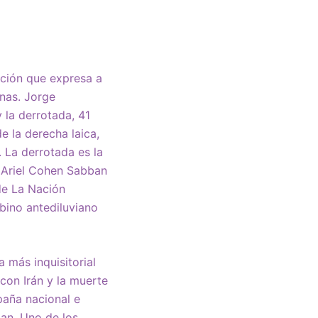
tución que expresa a
onas. Jorge
 la derrotada, 41
e la derecha laica,
 La derrotada es la
n Ariel Cohen Sabban
de La Nación
bino antediluviano
a más inquisitorial
con Irán y la muerte
paña nacional e
man. Uno de los