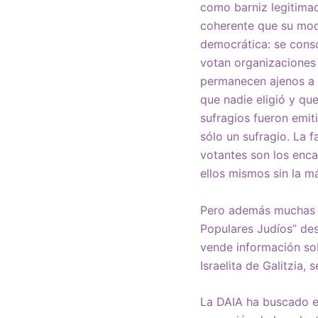
como barniz legitimad
coherente que su mod
democrática: se conso
votan organizaciones 
permanecen ajenos a l
que nadie eligió y qu
sufragios fueron emit
sólo un sufragio. La 
votantes son los enca
ellos mismos sin la má
Pero además muchas de
Populares Judíos” de
vende información sob
Israelita de Galitzia,
La DAIA ha buscado en