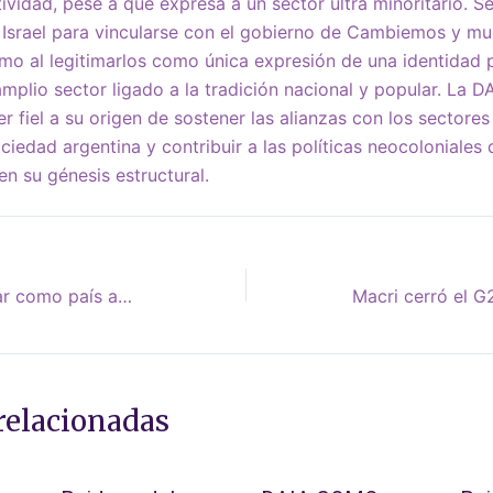
ividad, pese a que expresa a un sector ultra minoritario. S
 Israel para vincularse con el gobierno de Cambiemos y mu
mo al legitimarlos como única expresión de una identidad p
mplio sector ligado a la tradición nacional y popular. La D
er fiel a su origen de sostener las alianzas con los sector
ciedad argentina y contribuir a las políticas neocoloniales 
 en su génesis estructural.
Argentina quería brillar como país anfitrión pero la crisis ensombrece la Cumbre del G20
relacionadas