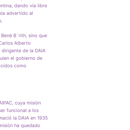
tina, dando vía libre
ía advertido al
s.
 Bené B´rith, sino que
Carlos Alberto
dirigente de la DAIA
uien el gobierno de
ocidos como
AIPAC, cuya misión
ser funcional a los
 nació la DAIA en 1935
 misión ha quedado