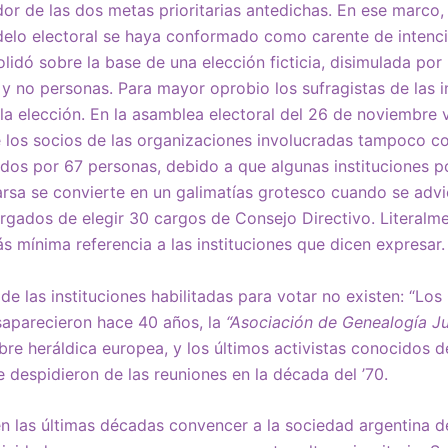
or de las dos metas prioritarias antedichas. En ese marco
elo electoral se haya conformado como carente de intenc
lidó sobre la base de una elección ficticia, disimulada por 
y no personas. Para mayor oprobio los sufragistas de las i
a elección. En la asamblea electoral del 26 de noviembre
e los socios de las organizaciones involucradas tampoco c
idos por 67 personas, debido a que algunas instituciones p
farsa se convierte en un galimatías grotesco cuando se adv
rgados de elegir 30 cargos de Consejo Directivo. Literalme
s mínima referencia a las instituciones que dicen expresar.
 las instituciones habilitadas para votar no existen: “L
saparecieron hace 40 años, la
“Asociación de Genealogía Ju
re heráldica europea, y los últimos activistas conocidos d
 se despidieron de las reuniones en la década del ’70.
 las últimas décadas convencer a la sociedad argentina de