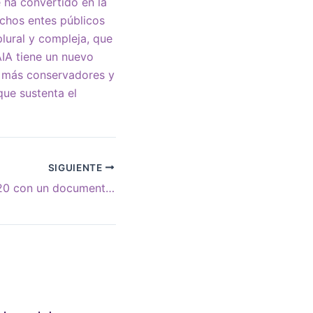
e ha convertido en la
chos entes públicos
lural y compleja, que
AIA tiene un nuevo
es más conservadores y
que sustenta el
SIGUIENTE
Macri cerró el G20 con un documento flojo y la vista en 2019