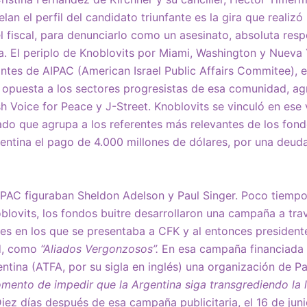
lan el perfil del candidato triunfante es la gira que realiz
l fiscal, para denunciarlo como un asesinato, absoluta resp
a. El periplo de Knoblovits por Miami, Washington y Nueva 
ntes de AIPAC (American Israel Public Affairs Commitee), e
, opuesta a los sectores progresistas de esa comunidad, a
h Voice for Peace y J-Street. Knoblovits se vinculó en ese
do que agrupa a los referentes más relevantes de los fond
gentina el pago de 4.000 millones de dólares, por una deuda
AIPAC figuraban Sheldon Adelson y Paul Singer. Poco tiempo 
blovits, los fondos buitre desarrollaron una campaña a tra
es en los que se presentaba a CFK y al entonces president
d, como
“Aliados Vergonzosos”.
En esa campaña financiada 
ntina (ATFA, por su sigla en inglés) una organización de Pa
omento de impedir que la Argentina siga transgrediendo la 
Diez días después de esa campaña publicitaria, el 16 de jun