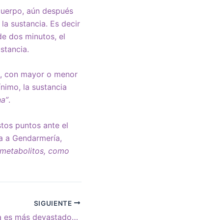
 cuerpo, aún después
la sustancia. Es decir
de dos minutos, el
stancia.
, con mayor o menor
nimo, la sustancia
na”
.
tos puntos ante el
ta a Gendarmería,
 metabolitos, como
SIGUIENTE
El fuego de Gaza es más devastador que el de Hollywood, pero no hay nadie para apagarlo