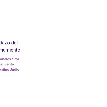
dazo del
amamiento
ionales
/ Por
mamiento
ntino Judio