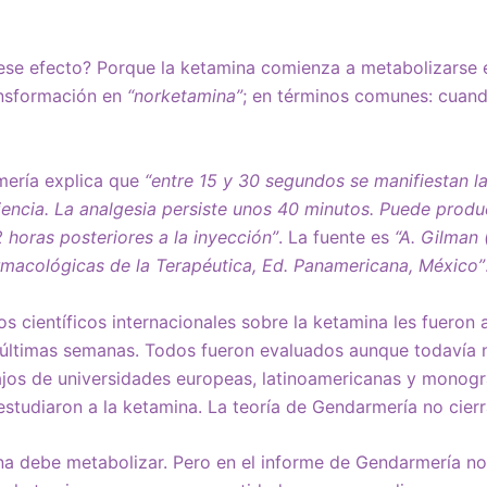
ese efecto? Porque la ketamina comienza a metabolizarse e
ansformación en
“norketamina”
; en términos comunes: cuand
mería explica que
“entre 15 y 30 segundos se manifiestan l
iencia. La analgesia persiste unos 40 minutos. Puede produ
 horas posteriores a la inyección”
. La fuente es
“A. Gilman
rmacológicas de la Terapéutica, Ed. Panamericana, México”
s científicos internacionales sobre la ketamina les fueron 
 últimas semanas. Todos fueron evaluados aunque todavía n
jos de universidades europeas, latinoamericanas y monogra
studiaron a la ketamina. La teoría de Gendarmería no cierr
na debe metabolizar. Pero en el informe de Gendarmería no