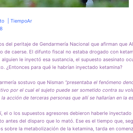
ito | TiempoAr
18
os del peritaje de Gendarmería Nacional que afirman que A
o de caerse. El difunto fiscal no estaba drogado con ket
 alguien le inyectó esa sustancia, el supuesto asesinato ocu
to. ¿Entonces para qué le habrían inyectado ketamina?
darmería sostuvo que Nisman
“presentaba el fenómeno de
otivo por el cual el sujeto puede ser sometido contra su vo
o la acción de terceras personas que allí se hallarían en la 
así, el o los supuestos agresores debieron haberle inyectado
o antes del disparo que lo mató. Ese es el tiempo que, se
cos sobre la metabolización de la ketamina, tarda en comenz