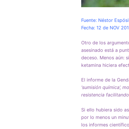
Fuente: Néstor Espós
Fecha: 12 de NOV 20
Otro de los argument
asesinado está a punt
deceso. Menos aún: si
ketamina hiciera efec
El informe de la Gen
‘sumisión química’, m
resistencia facilitand
Si ello hubiera sido 
por lo menos un minut
los informes científi