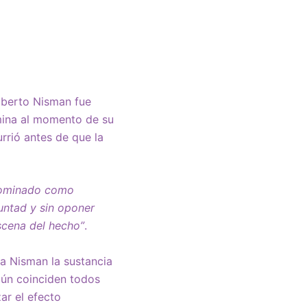
lberto Nisman fue
amina al momento de su
rrió antes de que la
nominado como
luntad y sin oponer
escena del hecho”
.
 a Nisman la sustancia
gún coinciden todos
ar el efecto