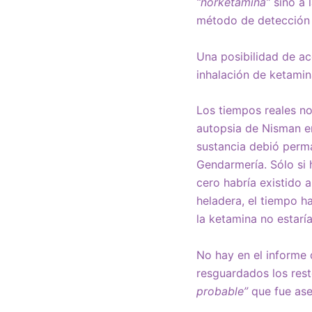
“norketamina”
sino a 
método de detección u
Una posibilidad de ac
inhalación de ketamin
Los tiempos reales no
autopsia de Nisman en
sustancia debió perma
Gendarmería. Sólo si
cero habría existido 
heladera, el tiempo h
la ketamina no estarí
No hay en el informe
resguardados los res
probable”
que fue ase