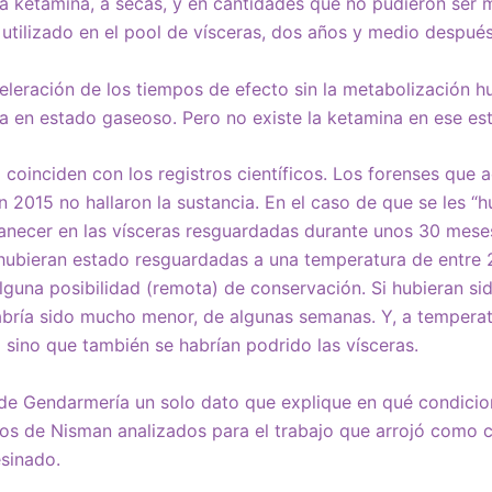
la ketamina, a secas, y en cantidades que no pudieron ser 
tilizado en el pool de vísceras, dos años y medio después
eleración de los tiempos de efecto sin la metabolización hu
a en estado gaseoso. Pero no existe la ketamina en ese es
 coinciden con los registros científicos. Los forenses que a
 2015 no hallaron la sustancia. En el caso de que se les “h
necer en las vísceras resguardadas durante unos 30 meses,
 hubieran estado resguardadas a una temperatura de entre 
alguna posibilidad (remota) de conservación. Si hubieran s
abría sido mucho menor, de algunas semanas. Y, a temperat
a sino que también se habrían podrido las vísceras.
 de Gendarmería un solo dato que explique en qué condicio
tos de Nisman analizados para el trabajo que arrojó como 
sinado.