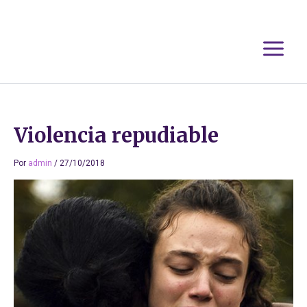
Ir
al
contenido
Violencia repudiable
Por
admin
/
27/10/2018