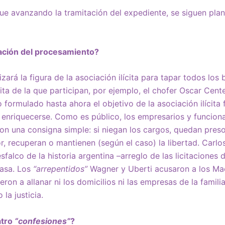
ue avanzando la tramitación del expediente, se siguen pla
tación del procesamiento?
zará la figura de la asociación ilícita para tapar todos los
ólita de la que participan, por ejemplo, el chofer Oscar Cen
o formulado hasta ahora el objetivo de la asociación ilícita
 enriquecerse. Como es público, los empresarios y funcionar
 con una consigna simple: si niegan los cargos, quedan pres
tor, recuperan o mantienen (según el caso) la libertad. Carl
falco de la historia argentina –arreglo de las licitaciones 
casa. Los
“arrepentidos”
Wagner y Uberti acusaron a los Ma
eron a allanar ni los domicilios ni las empresas de la famili
 la justicia.
atro
“confesiones”
?