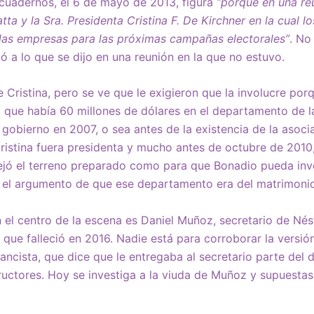
 cuadernos, el 6 de mayo de 2013, figura
“porque en una re
tta y la Sra. Presidenta Cristina F. De Kirchner en la cual l
las empresas para las próximas campañas electorales”
. No
a lo que se dijo en una reunión en la que no estuvo.
e Cristina, pero se ve que le exigieron que la involucre po
que había 60 millones de dólares en el departamento de la
 gobierno en 2007, o sea antes de la existencia de la asocia
ristina fuera presidenta y mucho antes de octubre de 2010
ejó el terreno preparado como para que Bonadio pueda in
 el argumento de que ese departamento era del matrimonio
el centro de la escena es Daniel Muñoz, secretario de Nést
que falleció en 2016. Nadie está para corroborar la versió
nancista, que dice que le entregaba al secretario parte del 
ructores. Hoy se investiga a la viuda de Muñoz y supuesta