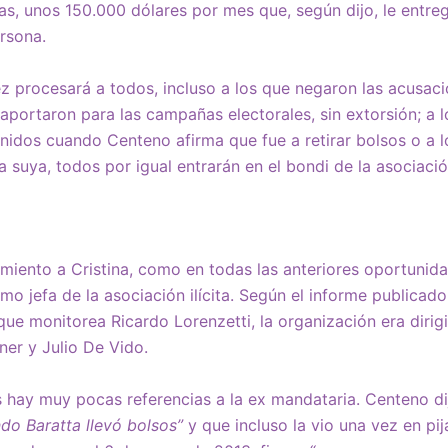
as, unos 150.000 dólares por mes que, según dijo, le entre
rsona.
ez procesará a todos, incluso a los que negaron las acusaci
 aportaron para las campañas electorales, sin extorsión; a
idos cuando Centeno afirma que fue a retirar bolsos o a l
la suya, todos por igual entrarán en el bondi de la asociación
miento a Cristina, como en todas las anteriores oportuni
omo jefa de la asociación ilícita. Según el informe publicad
 que monitorea Ricardo Lorenzetti, la organización era dirig
ner y Julio De Vido.
s hay muy pocas referencias a la ex mandataria. Centeno d
do Baratta llevó bolsos”
y que incluso la vio una vez en pi