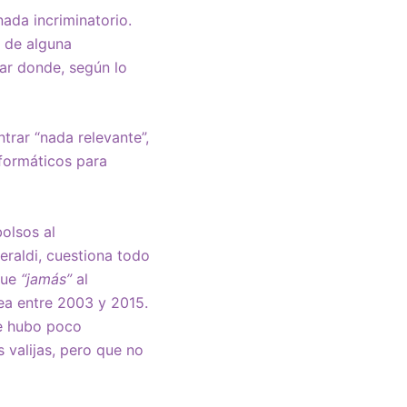
ada incriminatorio.
o de alguna
gar donde, según lo
trar “nada relevante”,
nformáticos para
olsos al
raldi, cuestiona todo
fue
“jamás”
al
ea entre 2003 y 2015.
ue hubo poco
 valijas, pero que no