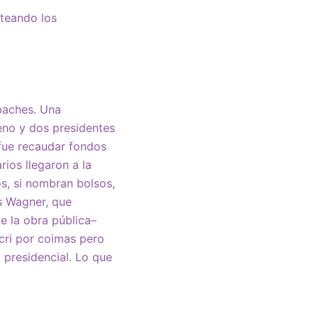
nteando los
 baches. Una
teno y dos presidentes
 fue recaudar fondos
ios llegaron a la
os, si nombran bolsos,
os Wagner, que
de la obra pública–
cri por coimas pero
a presidencial. Lo que