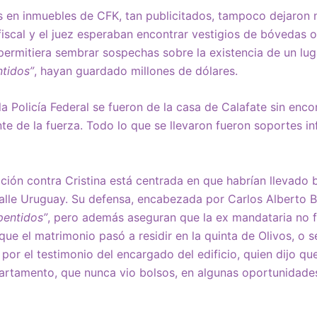
s en inmuebles de CFK, tan publicitados, tampoco dejaron n
 fiscal y el juez esperaban encontrar vestigios de bóvedas 
permitiera sembrar sospechas sobre la existencia de un lu
ntidos”
, hayan guardado millones de dólares.
a Policía Federal se fueron de la casa de Calafate sin encon
te de la fuerza. Todo lo que se llevaron fueron soportes i
ción contra Cristina está centrada en que habrían llevado b
lle Uruguay. Su defensa, encabezada por Carlos Alberto Be
pentidos”
, pero además aseguran que la ex mandataria no 
e el matrimonio pasó a residir en la quinta de Olivos, o s
por el testimonio del encargado del edificio, quien dijo q
rtamento, que nunca vio bolsos, en algunas oportunidades