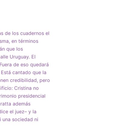
as de los cuadernos el
isma, en términos
rán que los
alle Uruguay. El
 Fuera de eso quedará
. Está cantado que la
enen credibilidad, pero
icio: Cristina no
rimonio presidencial
aratta además
ce el juez– y la
i una sociedad ni