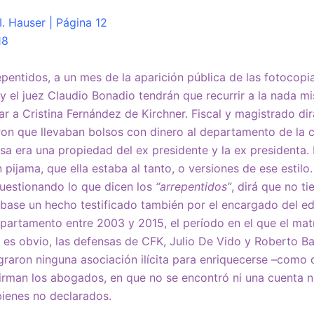
I. Hauser | Página 12
18
repentidos, a un mes de la aparición pública de las fotocopi
i y el juez Claudio Bonadio tendrán que recurrir a la nada m
ar a Cristina Fernández de Kirchner. Fiscal y magistrado di
on que llevaban bolsos con dinero al departamento de la c
a era una propiedad del ex presidente y la ex presidenta.
 pijama, que ella estaba al tanto, o versiones de ese estilo
uestionando lo que dicen los
“arrepentidos”
, dirá que no ti
se un hecho testificado también por el encargado del edif
partamento entre 2003 y 2015, el período en el que el mat
 es obvio, las defensas de CFK, Julio De Vido y Roberto B
graron ninguna asociación ilícita para enriquecerse –como di
irman los abogados, en que no se encontró ni una cuenta n
bienes no declarados.