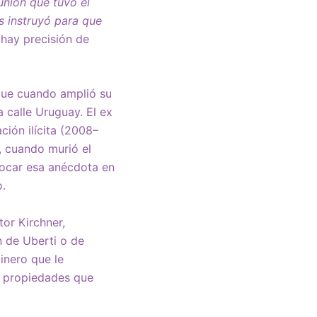
unión que tuvo el
os instruyó para que
 hay precisión de
rque cuando amplió su
 calle Uruguay. El ex
ción ilícita (2008–
, cuando murió el
vocar esa anécdota en
.
or Kirchner,
n de Uberti o de
dinero que le
s propiedades que