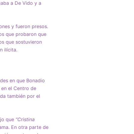
gaba a De Vido y a
ones y fueron presos.
 los que probaron que
os que sostuvieron
 ilícita.
dades en que Bonadio
o en el Centro de
ida también por el
ijo que
“Cristina
jama. En otra parte de