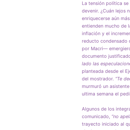
La tensión política s
devenir. ¿Cuán lejos 
enriquecerse aún más?
entienden mucho de la
inflación y el increme
reducto condensado de
por Macri— emergieron
documento justificado
lado las especulacion
planteada desde el Ej
del mostrador.
“Te de
murmuró un asistente 
ultima semana el pedi
Algunos de los integra
comunicado,
“no apel
trayecto iniciado al q