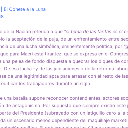
| El Cohete a la Luna
18
te de la Nación referida a que
“el tema de las tarifas es el c
o la aceptación de la puja, de un enfrentamiento entre sec
tencia de una lucha simbólica, eminentemente política, por
“
que para Macri esta tirantez, que se expresa en el Congreso
 una pelea de fondo dispuesta a quebrar los diques de co
. De esa lucha –y de las jubilaciones o de la reforma labo
ase de una legitimidad apta para arrasar con el resto de las
edificar los trabajadores durante un siglo.
de una batalla supone reconocer contendientes, actores soc
ón de antagonismo. Por supuesto que siempre existió este p
parte del Presidente (subrayado con un latiguillo caro a l
unda un escenario menos dependiente del maquillaje marketin
rontación política. El gobierno vio en los últimos meses des