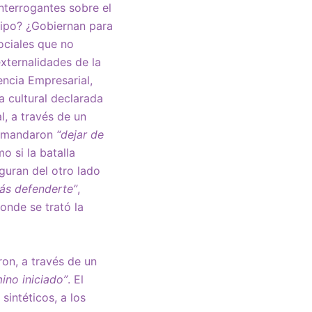
nterrogantes sobre el
uipo? ¿Gobiernan para
ociales que no
xternalidades de la
encia Empresarial,
a cultural declarada
, a través de un
 demandaron
“dejar de
mo si la batalla
guran del otro lado
tás defenderte”
,
onde se trató la
ron, a través de un
ino iniciado”
. El
sintéticos, a los