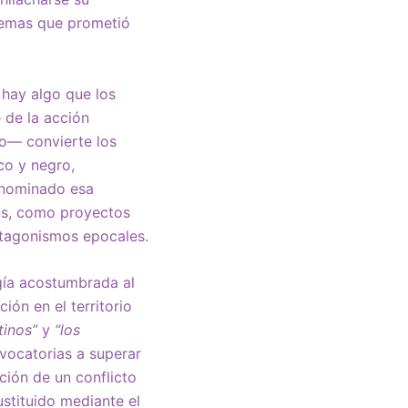
blemas que prometió
 hay algo que los
e de la acción
co— convierte los
co y negro,
enominado esa
d@s, como proyectos
ntagonismos epocales.
gía acostumbrada al
ión en el territorio
tinos”
y
“los
vocatorias a superar
pción de un conflicto
ustituido mediante el