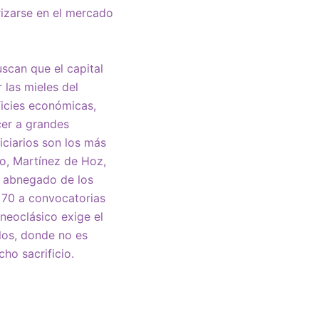
rizarse en el mercado
uscan que el capital
 las mieles del
ficies económicas,
cer a grandes
iciarios son los más
go, Martínez de Hoz,
o abnegado de los
 ´70 a convocatorias
neoclásico exige el
elos, donde no es
ho sacrificio.