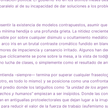
 paralelo al de su incapacidad de dar soluciones a los pro
onsentir la existencia de modelos contrapuestos, asumir que
a mínima hendija o una profunda grieta. La nitidez crecient
ible por sobre cualquier disimulo u ocultamiento mediáti
u arco iris en un brutal contraste cromático fundido en blan
mores de impaciencia y cansancio irritado. Algunos han d
 que cíclicamente se pone sobre la mesa, a la vista de to
mo lucha de clases, o simplemente como el resultado de a
ontienda –siempre— termina por superar cualquier fraseolo
 otro, es todo lo mismo) y se posiciona como una confrontac
 el predio donde los latiguillos como
“la unidad de los argen
rechos y humanos”
empiezan a ser insípidos. Donde las con
ran en antiguallas protoelectorales que dejan lugar a la irru
para reducir el valor de la fuerza de trabajo (eufemismo s