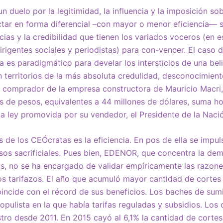
 un duelo por la legitimidad, la influencia y la imposición so
ctar en forma diferencial –con mayor o menor eficiencia— 
ias y la credibilidad que tienen los variados voceros (en e
rigentes sociales y periodistas) para con-vencer. El caso 
 es paradigmático para develar los intersticios de una bel
 territorios de la más absoluta credulidad, desconocimien
o comprador de la empresa constructora de Mauricio Macri,
s de pesos, equivalentes a 44 millones de dólares, suma h
a ley promovida por su vendedor, el Presidente de la Naci
de los CEÓcratas es la eficiencia. En pos de ella se impul
ursos sacrificiales. Pues bien, EDENOR, que concentra la d
os, no se ha encargado de validar empíricamente las razon
los tarifazos. El año que acumuló mayor cantidad de cortes 
ncide con el récord de sus beneficios. Los baches de sum
pulista en la que había tarifas reguladas y subsidios. Los 
stro desde 2011. En 2015 cayó al 6,1% la cantidad de corte