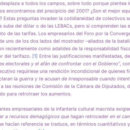
e desplaza a todos los campos, sobre todo porque plantea i
nos encontramos del precipicio del 2001? ¿Son el mejor eq
 Estas preguntas invaden la cotidianeidad de colectivos s
 suba del dólar o de las LEBACs, pero sí comprenden las e
nto de las tarifas. Los empresarios del Foro por la Converg
 uno de los dos lados del mostrador –aliados de la batall
 recientemente como adalides de la responsabilidad fiscal
r del tarifazo.
[1]
Entre las justificaciones manifestadas,
es electorales y el afán de confrontar con el Gobierno”
, co
ecutivo requiriese una rendición incondicional de quienes fi
claran la guerra y te acusan de irresponsable cuando inten
a las reuniones de Comisión de la Cámara de Diputados, d
do para retrotraer los aumentos.
ntes empresariales de la infantería cultural macrista exigie
ar a recursos demagógicos que hagan retroceder en el cam
ue hacían referencia se traduce, en términos cuantitativos y 