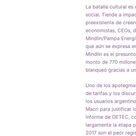
La batalla cultural es
social. Tiende a impa
preexistente de creenc
economistas, CEOs, di
Mindlin/Pampa Energía
que aún se expresa en
Mindlin es el presunt
monto de 770 millone
blanqueó gracias a un
Uno de los apotegmas 
de tarifas y los disc
los usuarios argentin
Macri para justificar 
informe de OETEC, coi
largamente la etapa po
2017 son el peor regi