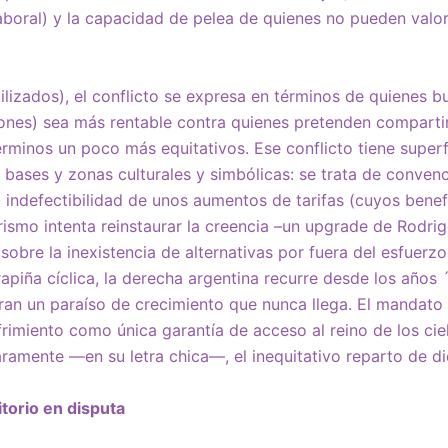
boral) y la capacidad de pelea de quienes no pueden valo
ilizados), el conflicto se expresa en términos de quienes b
ones) sea más rentable contra quienes pretenden compartir
términos un poco más equitativos. Ese conflicto tiene super
 bases y zonas culturales y simbólicas: se trata de conven
 indefectibilidad de unos aumentos de tarifas (cuyos benef
crismo intenta reinstaurar la creencia –un upgrade de Rodri
bre la inexistencia de alternativas por fuera del esfuerz
rapiña cíclica, la derecha argentina recurre desde los años
uran un paraíso de crecimiento que nunca llega. El mandato 
frimiento como única garantía de acceso al reino de los ci
aramente —en su letra chica—, el inequitativo reparto de dic
torio en disputa