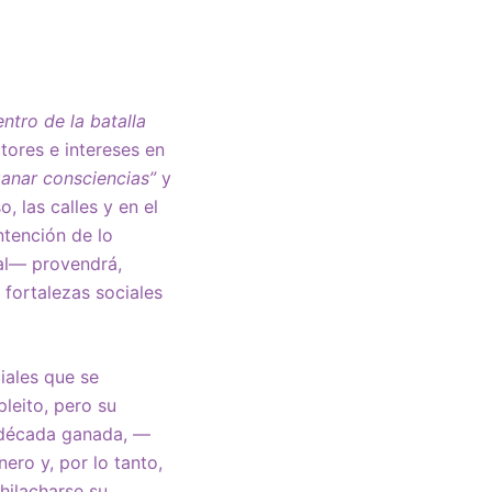
entro de la batalla
tores e intereses en
ganar consciencias”
y
, las calles y en el
ntención de lo
ral— provendrá,
 fortalezas sociales
iales que se
leito, pero su
a década ganada, —
ero y, por lo tanto,
hilacharse su