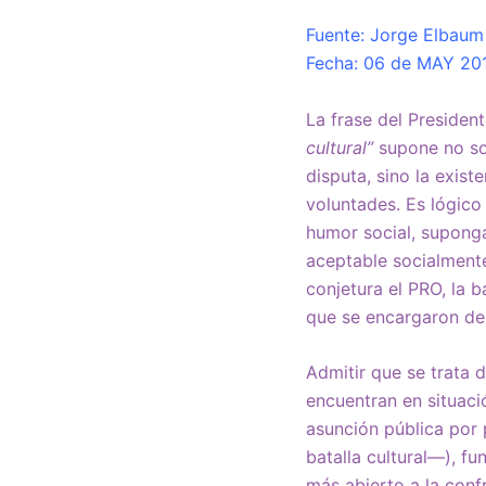
Fuente: Jorge Elbaum 
Fecha: 06 de MAY 20
La frase del Presiden
cultural”
supone no sol
disputa, sino la exis
voluntades. Es lógico 
humor social, suponga
aceptable socialmente
conjetura el PRO, la b
que se encargaron de 
Admitir que se trata 
encuentran en situaci
asunción pública por 
batalla cultural—), f
más abierto a la conf