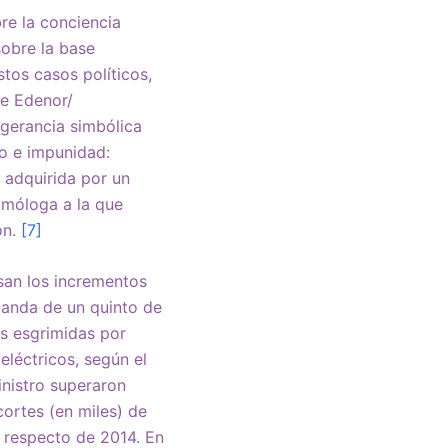
bre la conciencia
sobre la base
stos casos políticos,
de Edenor/
igerancia simbólica
to e impunidad:
 adquirida por un
omóloga a la que
ón.
[7]
san los incrementos
emanda de un quinto de
es esgrimidas por
eléctricos, según el
inistro superaron
cortes (en miles) de
s respecto de 2014. En