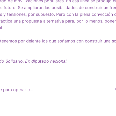
do de movilizaciones populares. En esa línea se produjo el
 futuro. Se ampliaron las posibilidades de construir un fre
s y tensiones, por supuesto. Pero con la plena convicción 
práctica una propuesta alternativa para, por lo menos, pone
l.
 tenemos por delante los que soñamos con construir una s
do Solidario. Ex diputado nacional.
“La offshore solo sirve para operar con dinero oscuro”