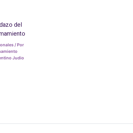
dazo del
amamiento
ionales
/ Por
mamiento
ntino Judio