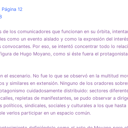
| Página 12
8
 de los comunicadores que funcionan en su órbita, intenta
les como un evento aislado y como la expresión del interés 
 convocantes. Por eso, se intentó concentrar todo lo relac
figura de Hugo Moyano, como si éste fuera el protagonista
en el escenario. No fue lo que se observó en la multitud mov
os y similares en extensión. Ninguno de los oradores sobres
otagonismo cuidadosamente distribuido: sectores diferente
alles, repletas de manifestantes, se pudo observar a dirige
 políticos, sindicales, sociales y culturales a los que has
le verlos participar en un espacio común.
acontecimiento definiéndolo como el acto de Moyano pero e