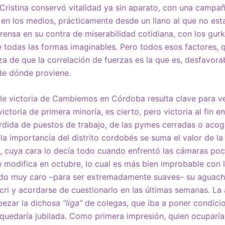
Cristina conservó vitalidad ya sin aparato, con una camp
 en los medios, prácticamente desde un llano al que no es
prensa en su contra de miserabilidad cotidiana, con los gurk
e todas las formas imaginables. Pero todos esos factores, q
za de que la correlación de fuerzas es la que es, desfavorab
e dónde proviene.
e victoria de Cambiemos en Córdoba resulta clave para ve
victoria de primera minoría, es cierto, pero victoria al fin e
pérdida de puestos de trabajo, de las pymes cerradas o acog
 la importancia del distrito cordobés se suma el valor de la
, cuya cara lo decía todo cuando enfrentó las cámaras poc
e modifica en octubre, lo cual es más bien improbable con l
ado muy caro –para ser extremadamente suaves– su aguach
i y acordarse de cuestionarlo en las últimas semanas. La 
ezar la dichosa
“liga”
de colegas, que iba a poner condici
 quedaría jubilada. Como primera impresión, quien ocuparía