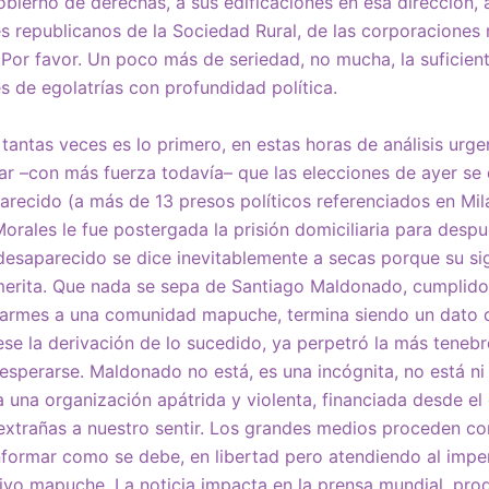
bierno de derechas, a sus edificaciones en esa dirección, a
es republicanos de la Sociedad Rural, de las corporaciones 
? Por favor. Un poco más de seriedad, no mucha, la suficie
s de egolatrías con profundidad política.
tantas veces es lo primero, en estas horas de análisis urge
rar –con más fuerza todavía– que las elecciones de ayer se 
recido (a más de 13 presos políticos referenciados en Mila
orales le fue postergada la prisión domiciliaria para despu
 desaparecido se dice inevitablemente a secas porque su si
amerita. Que nada se sepa de Santiago Maldonado, cumplidos
darmes a una comunidad mapuche, termina siendo un dato d
ese la derivación de lo sucedido, ya perpetró la más teneb
esperarse. Maldonado no está, es una incógnita, no está ni 
 una organización apátrida y violenta, financiada desde el 
xtrañas a nuestro sentir. Los grandes medios proceden co
informar como se debe, en libertad pero atendiendo al impe
sivo mapuche. La noticia impacta en la prensa mundial, pr