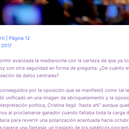
ti | Página 12
 2017
dormir avanzada la medianoche con la certeza de que ya to
hoy con otra seguridad en forma de pregunta. ¿De cuánto e
lación de datos centrales?
conseguidos por la oposición que se manifestó como tal le
ó unificado en una imagen de abroquelamiento y la oposici
erpretación política, Cristina llegó
“hasta ahí”
aunque queb
s al proclamarse ganador cuando faltaba toda la carga 
daría para revertir una polarización acentuada hacia octub
 parece una fantasía: un traslado de los patéticos porcent