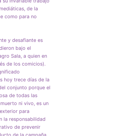
 su invariable trabajo
mediáticas, de la
nte como para no
nte y desafiante es
dieron bajo el
gro Sala, a quien en
és de los comicios).
gnificado
 hoy trece días de la
el conjunto porque el
rosa de todas las
muerto ni vivo, es un
exterior para
n la responsabilidad
rativo de prevenir
oducto de la campaña