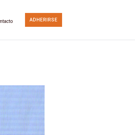
ADHERIRSE
ntacto