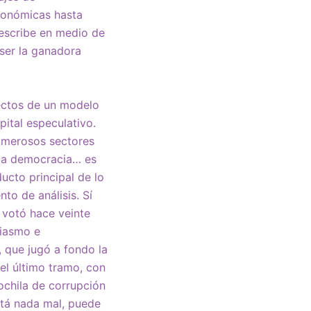
conómicas hasta
 escribe en medio de
 ser la ganadora
fectos de un modelo
ital especulativo.
numerosos sectores
 la democracia… es
ucto principal de lo
to de análisis. Sí
 votó hace veinte
siasmo e
 que jugó a fondo la
el último tramo, con
ochila de corrupción
está nada mal, puede