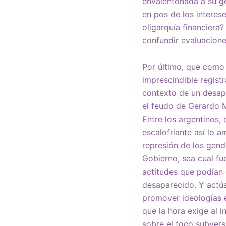
envalentonada a su go
en pos de los interes
oligarquía financiera
confundir evaluacione
Por último, que como 
imprescindible regist
contexto de un desapa
el feudo de Gerardo M
Entre los argentinos,
escalofriante así lo 
represión de los gen
Gobierno, sea cual fu
actitudes que podían 
desaparecido. Y actúa
promover ideologías e
que la hora exige al 
sobre el foco subver