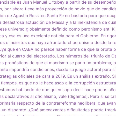
enciable es Juan Manuel Urtubey a partir de su desempeño
os, por ahora tiene más proyección de novio que de candid
ión de Agustín Rossi en Santa Fe no bastaría para que ocu
a desastrosa actuación de Massa y a la inexistencia de cual
 ese universo globalmente definido como peronismo anti K,
a y esa es una excelente noticia para el Gobierno. En rigor
s e inciertos que haya afrontado el peronismo desde la r
luye que en CABA no parece haber forma de que la órbita p
rior al cuarto del electorado. Los números del triunfo de Ca
os pronósticos de que el macrismo se parió un problema, 
ante impondría condiciones, desde su juego actoral para s
rategias oficiales de cara a 2019. Es un análisis extraño. 
s tiempos, es que no le hace asco a la corrupción estructur
 estamos hablando de que quien supo decir hace pocos años
as declarativos al oficialismo, vale (digamos). Pero si se c
primaria respecto de la contrarreforma neoliberal que avan
 un disparate. ¿Qué amenazantes dificultades podría traerl