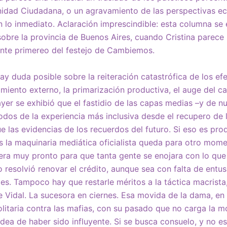
dad Ciudadana, o un agravamiento de las perspectivas e
en lo inmediato. Aclaración imprescindible: esta columna se
obre la provincia de Buenos Aires, cuando Cristina parece
ante primereo del festejo de Cambiemos.
y duda posible sobre la reiteración catastrófica de los e
iento externo, la primarización productiva, el auge del cap
ayer se exhibió que el fastidio de las capas medias –y de 
odos de la experiencia más inclusiva desde el recupero de
e las evidencias de los recuerdos del futuro. Si eso es prod
s la maquinaria mediática oficialista queda para otro momen
era muy pronto para que tanta gente se enojara con lo que
 resolvió renovar el crédito, aunque sea con falta de entu
s. Tampoco hay que restarle méritos a la táctica macrista,
 Vidal. La sucesora en ciernes. Esa movida de la dama, en 
olitaria contra las mafias, con su pasado que no carga la m
 idea de haber sido influyente. Si se busca consuelo, y no 