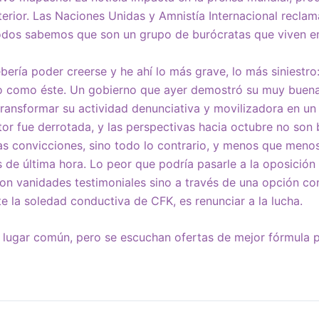
terior. Las Naciones Unidas y Amnistía Internacional reclam
odos sabemos que son un grupo de burócratas que viven e
ería poder creerse y he ahí lo más grave, lo más siniestr
no como éste. Un gobierno que ayer demostró su muy buena
transformar su actividad denunciativa y movilizadora en u
or fue derrotada, y las perspectivas hacia octubre no son 
s convicciones, sino todo lo contrario, y menos que menos
s de última hora. Lo peor que podría pasarle a la oposición
con vanidades testimoniales sino a través de una opción co
e la soledad conductiva de CFK, es renunciar a la lucha.
e lugar común, pero se escuchan ofertas de mejor fórmula 