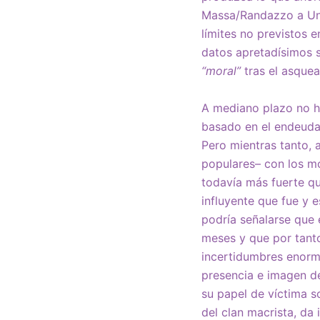
Massa/Randazzo a Uni
límites no previstos 
datos apretadísimos s
“moral”
tras el asque
A mediano plazo no ha
basado en el endeudam
Pero mientras tanto, 
populares– con los m
todavía más fuerte qu
influyente que fue y e
podría señalarse que 
meses y que por tanto
incertidumbres enorme
presencia e imagen de
su papel de víctima s
del clan macrista, da