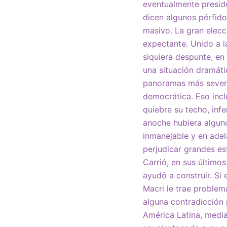
eventualmente presid
dicen algunos pérfid
masivo. La gran elecc
expectante. Unido a l
siquiera despunte, en
una situación dramátic
panoramas más severo
democrática. Eso inc
quiebre su techo, infe
anoche hubiera algun
inmanejable y en adel
perjudicar grandes est
Carrió, en sus último
ayudó a construir. Si
Macri le trae problem
alguna contradicción 
América Latina, media