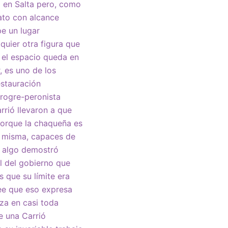
 en Salta pero, como
ato con alcance
pe un lugar
quier otra figura que
 el espacio queda en
, es uno de los
estauración
rogre-peronista
rrió llevaron a que
porque la chaqueña es
í misma, capaces de
Si algo demostró
al del gobierno que
 que su límite era
ree que eso expresa
za en casi toda
e una Carrió