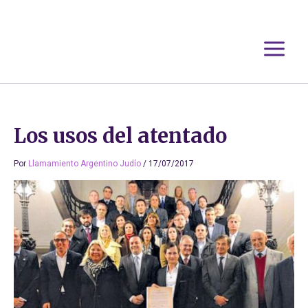
Ir
al
contenido
Los usos del atentado
Por
Llamamiento Argentino Judío
/
17/07/2017