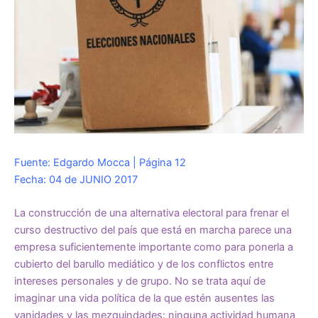
Fuente: Edgardo Mocca | Página 12
Fecha: 04 de JUNIO 2017
La construcción de una alternativa electoral para frenar el
curso destructivo del país que está en marcha parece una
empresa suficientemente importante como para ponerla a
cubierto del barullo mediático y de los conflictos entre
intereses personales y de grupo. No se trata aquí de
imaginar una vida política de la que estén ausentes las
vanidades y las mezquindades: ninguna actividad humana