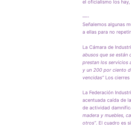
el oficialismo los hay,
—-
Señalemos algunas mu
a ellas para no repeti
La Cámara de Industri
abusos que se están c
prestan los servicios 
y un 200 por ciento d
vencidas”
Los cierres 
La Federación Industr
acentuada caída de l
de actividad damnifi
madera y muebles, car
otros”
. El cuadro es s