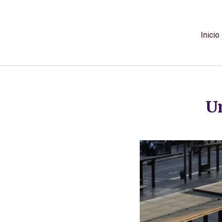
Ir
al
contenido
Inicio
U