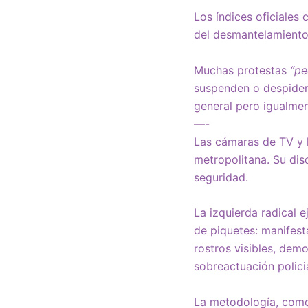
Los índices oficiales
del desmantelamiento
Muchas protestas
“pe
suspenden o despiden
general pero igualmen
—-
Las cámaras de TV y l
metropolitana. Su dis
seguridad.
La izquierda radical e
de piquetes: manifes
rostros visibles, dem
sobreactuación policia
La metodología, como 