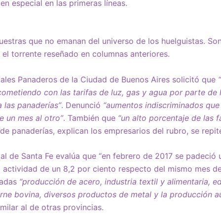
 en especial en las primeras líneas.
estras que no emanan del universo de los huelguistas. Son
r el torrente reseñado en columnas anteriores.
ales Panaderos de la Ciudad de Buenos Aires solicitó que
ometiendo con las tarifas de luz, gas y agua por parte de
a las panaderías”
. Denunció
“aumentos indiscriminados que
e un mes al otro”
. También que
“un alto porcentaje de las f
de panaderías, explican los empresarios del rubro, se repi
ial de Santa Fe evalúa que “en febrero de 2017 se padeció
a actividad de un 8,2 por ciento respecto del mismo mes d
cadas
“producción de acero, industria textil y alimentaria, e
ne bovina, diversos productos de metal y la producción au
imilar al de otras provincias.