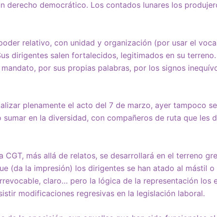
 un derecho democrático. Los contados lunares los produje
der relativo, con unidad y organización (por usar el vocab
Sus dirigentes salen fortalecidos, legitimados en su terreno
mandato, por sus propias palabras, por los signos inequív
talizar plenamente el acto del 7 de marzo, ayer tampoco s
uo sumar en la diversidad, con compañeros de ruta que les
a CGT, más allá de relatos, se desarrollará en el terreno gre
 que (da la impresión) los dirigentes se han atado al mástil
irrevocable, claro… pero la lógica de la representación los
istir modificaciones regresivas en la legislación laboral.