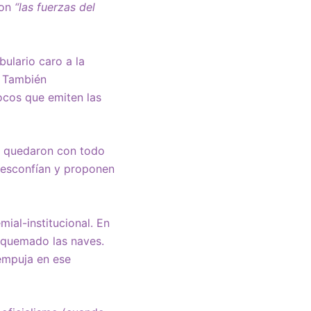
ron
“las fuerzas del
ulario caro a la
. También
ocos que emiten las
e quedaron con todo
 desconfían y proponen
mial-institucional. En
 o quemado las naves.
 empuja en ese