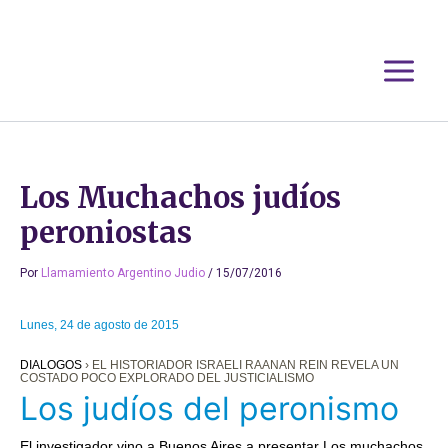
Ir
al
contenido
Los Muchachos judíos
peroniostas
Por
Llamamiento Argentino Judio
/
15/07/2016
Lunes, 24 de agosto de 2015
DIALOGOS
› EL HISTORIADOR ISRAELI RAANAN REIN REVELA UN
COSTADO POCO EXPLORADO DEL JUSTICIALISMO
Los judíos del peronismo
El investigador vino a Buenos Aires a presentar Los muchachos